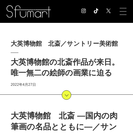
COLUMN
大英博物館 北斎／サントリー美術館
コラム記事
EXHIBITION
大英博物館の北斎作品が来日。
展覧会情報
MUSEUM
唯一無二の絵師の画業に迫る
美術館情報
NEWS
2022年4月27日
お知らせ
CONTACT
お問合せ
大英博物館 北斎 ―国内の肉
筆画の名品とともに―／サン