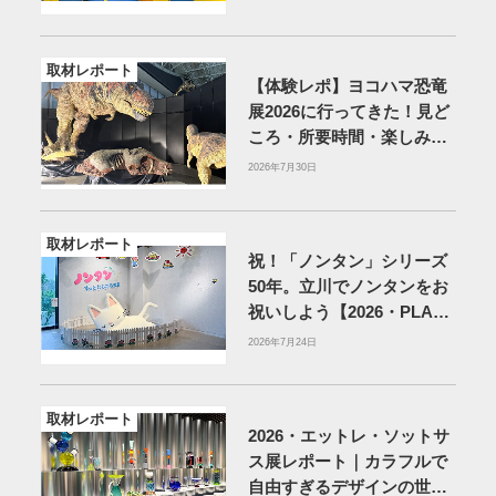
取材レポート
【体験レポ】ヨコハマ恐竜
展2026に行ってきた！見ど
ころ・所要時間・楽しみ方
を紹介
2026年7月30日
取材レポート
祝！「ノンタン」シリーズ
50年。立川でノンタンをお
祝いしよう【2026・PLAY!
MUSEUM】
2026年7月24日
取材レポート
2026・エットレ・ソットサ
ス展レポート｜カラフルで
自由すぎるデザインの世界