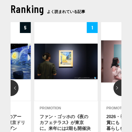
Ranking
よく読まれている記事
5
1
PROMOTION
PROMOTION
ディのアー
ファン・ゴッホの《夜の
2026・初
12に東京ドリ
カフェテラス》が東京
賞にも！ス
オープン
に。来年には2期も開催決
暮らしを感
2日