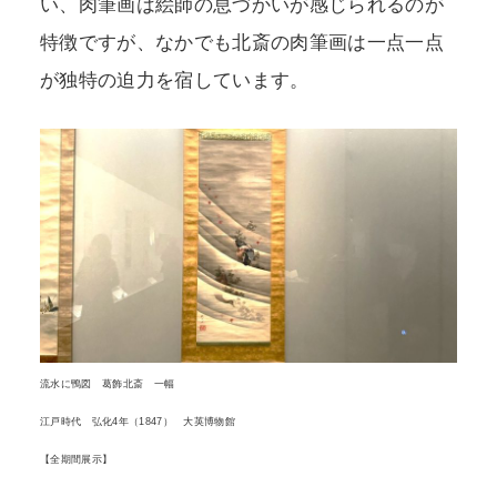
い、肉筆画は絵師の息づかいが感じられるのが
特徴ですが、なかでも北斎の肉筆画は一点一点
が独特の迫力を宿しています。
流水に鴨図 葛飾北斎 一幅
江戸時代 弘化4年（1847） 大英博物館
【全期間展示】