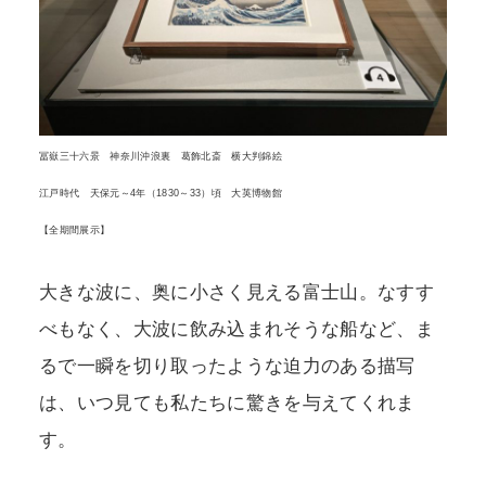
冨嶽三十六景 神奈川沖浪裏 葛飾北斎 横大判錦絵
江戸時代 天保元～4年（1830～33）頃 大英博物館
【全期間展示】
大きな波に、奥に小さく見える富士山。なすす
べもなく、大波に飲み込まれそうな船など、ま
るで一瞬を切り取ったような迫力のある描写
は、いつ見ても私たちに驚きを与えてくれま
す。