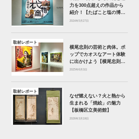
力を300点超えの作品から
紹介！【たばこと塩の博物
館】
2024年5月27日
取材レポート
横尾忠則の芸術と肉体。ポ
ップでカオスなアート体験
に出かけよう【横尾忠則現
代美術館】
2025年6月3日
取材レポート
なぜ燃えない？火と熱から
生まれる「焼絵」の魅力
【板橋区立美術館】
2026年3月19日