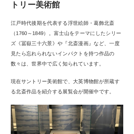
トリー美術館
POLICY
COMPANY
江戸時代後期を代表する浮世絵師・葛飾北斎
（1760～1849）。富士山をテーマにしたシリー
ズ《冨嶽三十六景》や『北斎漫画』など、一度
見たら忘れられないインパクトを持つ作品の
数々は、世界中で広く知られています。
現在サントリー美術館で、大英博物館が所蔵す
る北斎作品を紹介する展覧会が開催中です。