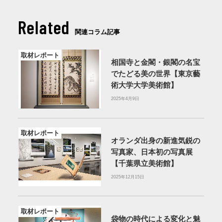
Related
関連コラム記事
取材レポート
相国寺と金閣・銀閣の名宝
でたどる美の世界【東京藝
術大学大学美術館】
2025年4月9日
取材レポート
オランダ出身の新進気鋭の
写真家、日本初の写真展
【千葉県立美術館】
2025年12月15日
取材レポート
袋物の時代による変化と魅