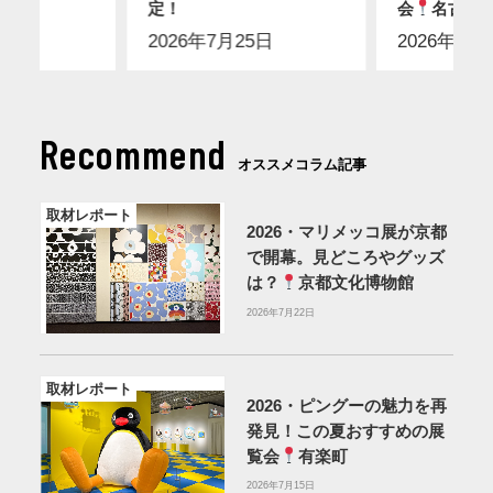
】
定！
会
名古屋
2026年7月25日
2026年7月
Recommend
オススメコラム記事
取材レポート
2026・マリメッコ展が京都
で開幕。見どころやグッズ
は？
京都文化博物館
2026年7月22日
取材レポート
2026・ピングーの魅力を再
発見！この夏おすすめの展
覧会
有楽町
2026年7月15日