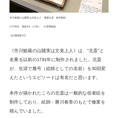
市川鰕蔵の山賤実は文覚上人 葛飾北斎 細判錦絵
江戸時代 寛政3年（1791） 大英博物館
【全期間展示】
《市川鰕蔵の山賤実は文覚上人》は、“北斎”と
名乗る以前の1791年に制作されました。北斎
が、生涯で雅号（絵師としての名前）を30回変
えたというエピソードは有名だと思います。
本作が描かれたころの北斎は一般的な役者絵を
制作しており、絵師・勝川春章のもとで修業を
積んでいました。