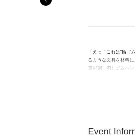
「えっ！これは”輪ゴ
るような文具を材料に
筆彫刻、消しゴムハン
また、本展覧会のアン
るアーティスト・片桐
ほかにも、グッズの特
展覧会となっています
一堂にご覧いただけま
Event Infor