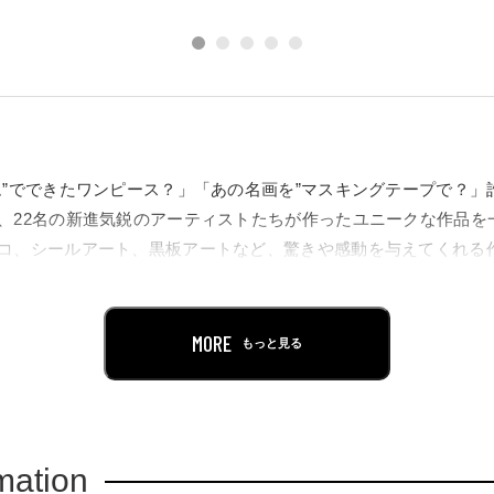
ム”でできたワンピース？」「あの名画を”マスキングテープで？」
、22名の新進気鋭のアーティストたちが作ったユニークな作品を
コ、シールアート、黒板アートなど、驚きや感動を与えてくれる
バサダーとして、芸人・俳優として活躍され、さらに粘土作品や
仁さんをお迎えし、会場ではご自身の作品も披露いただきます。
MORE
もっと見る
設ショップも開設。個性豊かな作品の数々とともに、愉快な時間
。これまでもメディアで紹介されたことのある数々のアーティス
す。
mation