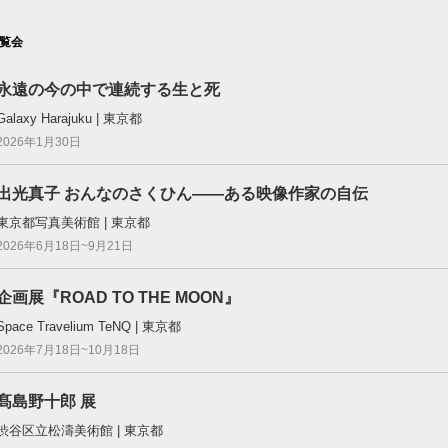
覧会
永遠の今の中で連続する生と死
Galaxy Harajuku | 東京都
2026年1月30日
出光真子 おんなのさくひん――ある映像作家の自伝
東京都写真美術館 | 東京都
2026年6月18日~9月21日
企画展『ROAD TO THE MOON』
Space Travelium TeNQ | 東京都
2026年7月18日~10月18日
髙島野十郎 展
渋谷区立松濤美術館 | 東京都