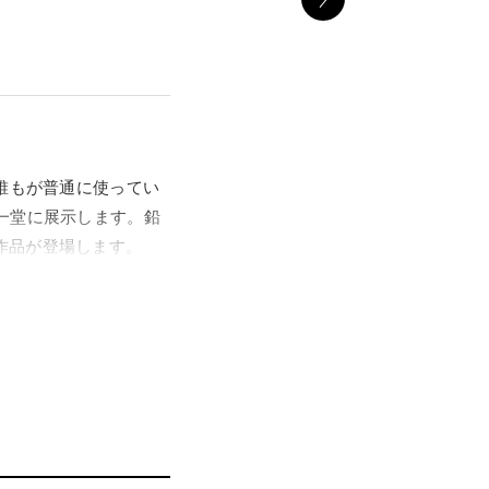
誰もが普通に使ってい
一堂に展示します。鉛
作品が登場します。
イラストなども手がけ
を過ごしていただける
トの作品を、目の前で