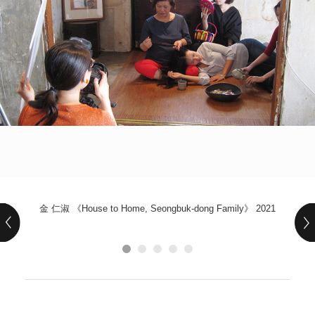
POLICY
COMPANY
金 仁淑 《House to Home, Seongbuk-dong Family》 2021