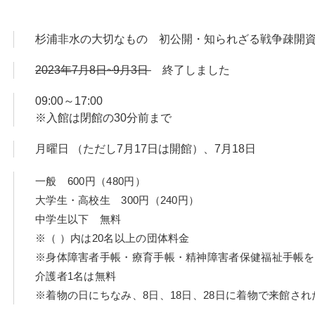
非水百花譜」原画をはじめ、ポスターや雑誌表紙といった非水図
など、1000点以上に及ぶ非水の戦争疎開資料のなかから、厳選した
杉浦非水の大切なもの 初公開・知られざる戦争疎
ュな非水図案の世界をどうぞお楽しみください。
2023年7月8日~9月3日
終了しました
09:00～17:00
※入館は閉館の30分前まで
月曜日 （ただし7月17日は開館）、7月18日
一般 600円（480円）
大学生・高校生 300円（240円）
中学生以下 無料
※（ ）内は20名以上の団体料金
※身体障害者手帳・療育手帳・精神障害者保健福祉手帳を
介護者1名は無料
※着物の日にちなみ、8日、18日、28日に着物で来館さ