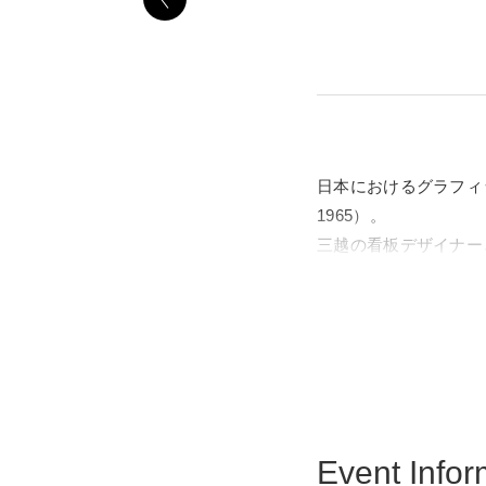
日本におけるグラフィ
1965）。
三越の看板デザイナー
ズを敏感に察知しつつ
に浸透し、現在もなお
非水の妻は、川越の有力
実は、第二次世界大戦
ラフィック作品群を疎
られてきました。
Event Infor