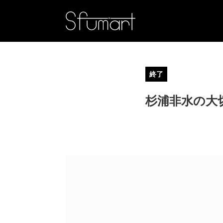
終了
杉浦非水の大