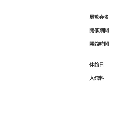
本展では、新発見の「
若干の書簡類や写真類
展覧会名
ます。
モダンでスタイリッシ
開催期間
開館時間
休館日
入館料