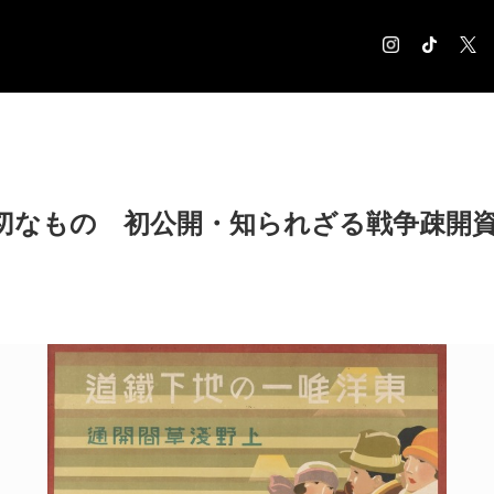
COLUMN
コラム記事
EXHIBITION
切なもの 初公開・知られざる戦争疎
展覧会情報
MUSEUM
美術館情報
NEWS
お知らせ
CONTACT
お問合せ