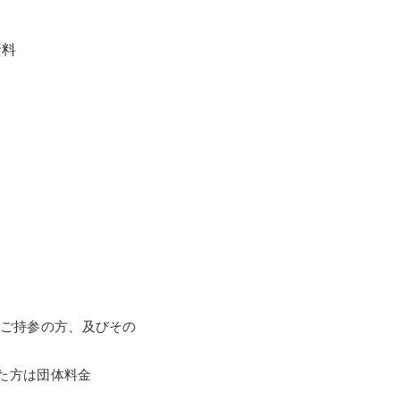
案の印刷物、図案集、
約300点を初公開し
開資料
ご持参の方、及びその
れた方は団体料金