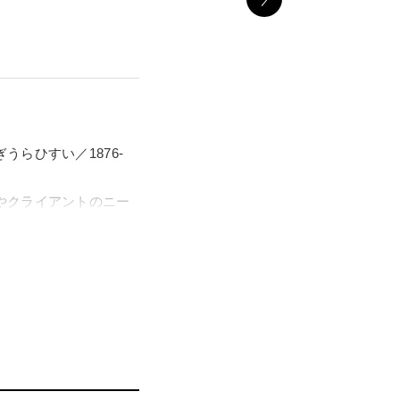
らひすい／1876-
やクライアントのニー
をとおして当時の社会
60）です。
身の仕事である膨大なグ
って人知れず守り伝え