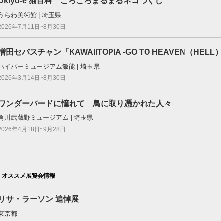
Ukiyo-e 猫百科 ごろごろまるまるネコづくし
うらわ美術館 | 埼玉県
2026年7月11日~8月30日
増田セバスチャン「KAWAIITOPIA -GO TO HEAVEN（HELL
ハイパーミュージアム飯能 | 埼玉県
2026年3月14日~8月30日
ワンダーバードに憧れて 鳥に取り憑かれた人々
角川武蔵野ミュージアム | 埼玉県
2026年4月18日~9月28日
オススメ展覧会情報
リサ・ラーソン 追悼展
東京都