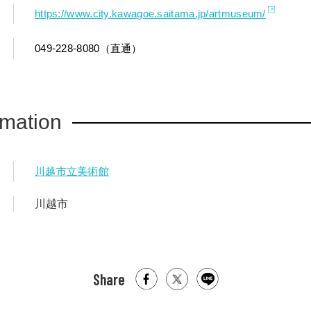
https://www.city.kawagoe.saitama.jp/artmuseum/
049-228-8080（直通）
rmation
川越市立美術館
川越市
Share