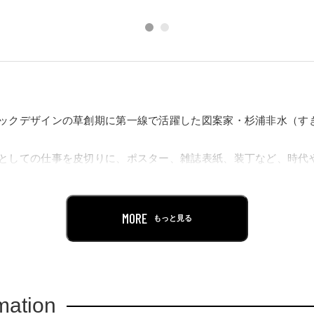
ックデザインの草創期に第一線で活躍した図案家・杉浦非水（すぎう
としての仕事を皮切りに、ポスター、雑誌表紙、装丁など、時代
多彩な展開を見せた非水のデザインは、印刷という新興メディア
高い評価を得ています。
MORE
もっと見る
な商家岩崎家出身の歌人・杉浦翠子（すぎうらすいこ／1885-19
の戦況が一層深刻化した1944年（昭和19）、非水は岩崎家に自
開させていました。そしてその一部は今日まで岩崎家の人々によ
mation