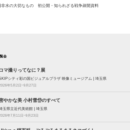
浦非水の大切なもの 初公開・知られざる戦争疎開資料
覧会
コマ撮りってなに？展
SKIPシティ彩の国ビジュアルプラザ 映像ミュージアム | 埼玉県
2026年5月2日~9月27日
密やかな美 小村雪岱のすべて
埼玉県立近代美術館 | 埼玉県
2026年7月11日~9月23日