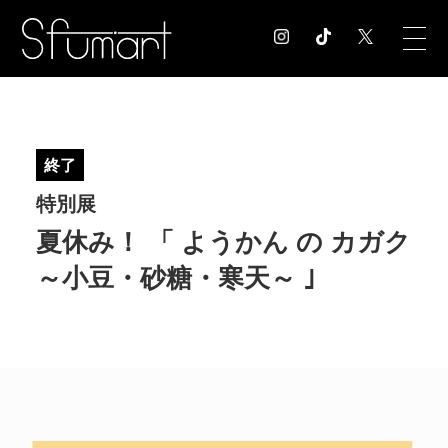
COLUMN
コラム記事
終了
EXHIBITION
特別展
展覧会情報
MUSEUM
夏休み！ 「 ようかん の カガク
美術館情報
～小豆・砂糖・寒天～ ｣
NEWS
お知らせ
CONTACT
お問合せ