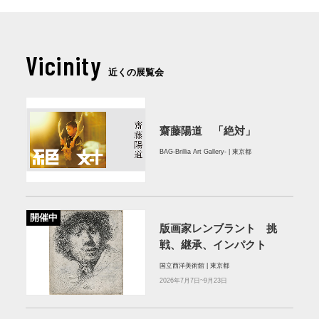
Vicinity
近くの展覧会
齋藤陽道 「絶対」
BAG-Brillia Art Gallery- | 東京都
開催中
版画家レンブラント 挑
戦、継承、インパクト
国立西洋美術館 | 東京都
2026年7月7日~9月23日