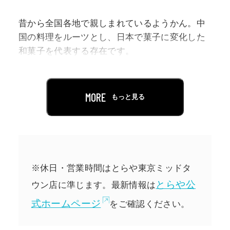
昔から全国各地で親しまれているようかん。中
国の料理をルーツとし、日本で菓子に変化した
和菓子を代表する存在です。
本展示では、ようかんの主な原材料や食感につ
いて科学的な視点からご紹介。「ようかんには
MORE
もっと見る
どうして小豆を使うの？」といった素朴な疑問
について、とらやの研究室のスタッフがお答え
しています。こどもからおとなまで楽しめる、
自由研究のアイデアにもなる展示です。
※休日・営業時間はとらや東京ミッドタ
今年の夏休みはとらやで、ようかんをカガクし
とらや公
ウン店に準じます。最新情報は
てみませんか？
式ホームページ
をご確認ください。