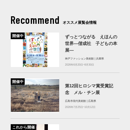
Recommend
オススメ展覧会情報
開催中
ずっとつながる えほんの
世界―偕成社 子どもの本
展―
神戸ファッション美術館 | 兵庫県
2026年6月20日~8月30日
開催中
第12回ヒロシマ賞受賞記
念 メル・チン展
広島市現代美術館 | 広島県
2026年7月25日~10月12日
これから開催