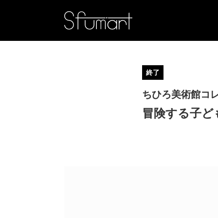
終了
ちひろ美術館コ
冒険する子ど