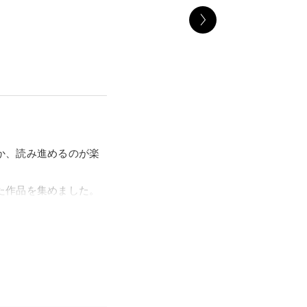
か、読み進めるのが楽
た作品を集めました。
アリス』などの物語の
場します。現実にはな
作品から、再び冒険の