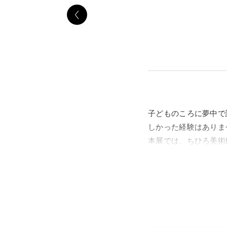
子どものころに夢中で
しかった経験はありま
本展では、ちひろ美術
長く読み継がれてきた
なかには、困難に立ち
い景色や、一生懸命な
世界をお楽しみくださ