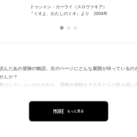
ドゥシャン・カーライ（スロヴァキア）
『ミオよ、わたしのミオ』より 2004年
読んだあの冒険の物語。次のページにどんな展開が待っているの
せんか？
館コレクションのなかから、冒険や探検をする子どもの姿を描い
『ピノキオの冒険』や『ニルスの不思議な旅』、『不思議の国の
向かい、行く手を阻まれても勇気を持って進んでいく子どもが登
主人公の姿を世界の絵本画家たちが想像力をふくらませて描いた
MORE
もっと見る
い。