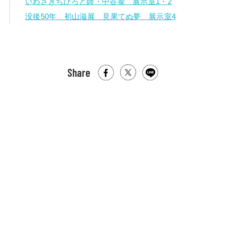
いわさきちひろと師・中谷泰 展示室1・2
没後50年 初山滋展 見果てぬ夢 展示室4
Share