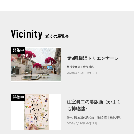
Vicinity
近くの展覧会
開催中
第9回横浜トリエンナーレ
横浜美術館 | 神奈川県
2026年4月23日~9月12日
開催中
山室眞二の薯版画〈かまく
ら博物誌〉
神奈川県立近代美術館 鎌倉別館 | 神奈川県
2026年5月30日~9月27日