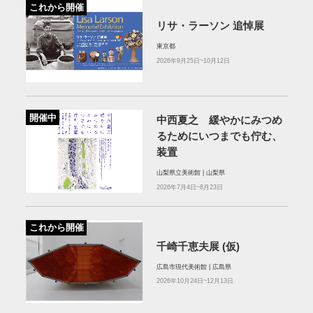
これから開催
リサ・ラーソン 追悼展
東京都
2026年9月25日~10月12日
開催中
中西夏之 緩やかにみつめ
るためにいつまでも佇む、
装置
山梨県立美術館 | 山梨県
2026年7月4日~8月23日
これから開催
千崎千恵夫展 (仮)
広島市現代美術館 | 広島県
2026年10月24日~12月13日