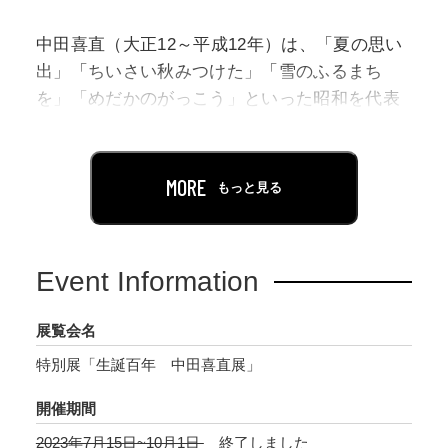
中田喜直（大正12～平成12年）は、「夏の思い
出」「ちいさい秋みつけた」「雪のふるまち
を」「めだかのがっこう」といった昭和を代表
する歌曲の作曲家として知られています。昭和
43年（1968）から亡くなるまでの約30年間、横
浜で暮らしたことをはじめ、フェリス女学院大
MORE
もっと見る
学で教鞭をとり後進の育成に努めたことや、横
浜市内の学校の校歌を数多く作曲してきたこ
と、昭和52年には横浜文化賞を受賞しているこ
Event Information
となど、横浜にゆかりの深い人物でもありま
す。
展覧会名
特別展「生誕百年 中田喜直展」
令和5年（2023）8月1日、中田は生誕100年を迎
えます。本展ではこの節目の年を記念し、中田
開催期間
の生涯をたどり、その人物像や音楽、そして横
2023年7月15日~10月1日
終了しました
浜とのかかわりを紹介します。