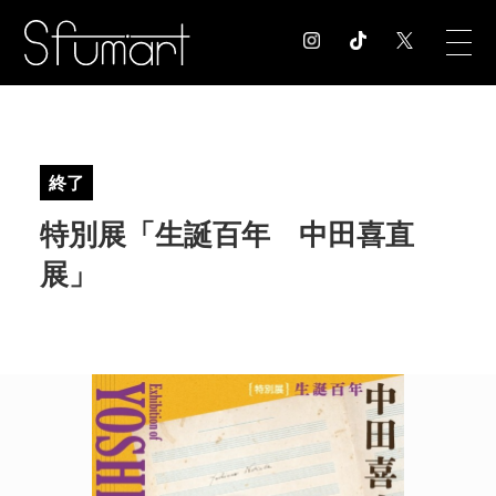
COLUMN
コラム記事
終了
EXHIBITION
特別展「生誕百年 中田喜直
展覧会情報
MUSEUM
展」
美術館情報
NEWS
お知らせ
CONTACT
お問合せ