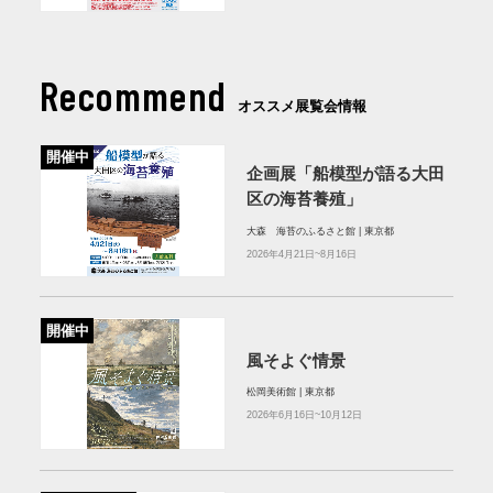
Recommend
オススメ展覧会情報
開催中
企画展「船模型が語る大田
区の海苔養殖」
大森 海苔のふるさと館 | 東京都
2026年4月21日~8月16日
開催中
風そよぐ情景
松岡美術館 | 東京都
2026年6月16日~10月12日