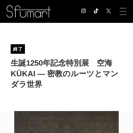
COLUMN
コラム記事
終了
EXHIBITION
生誕1250年記念特別展 空海
展覧会情報
MUSEUM
KŪKAI ― 密教のルーツとマン
美術館情報
ダラ世界
NEWS
お知らせ
CONTACT
お問合せ