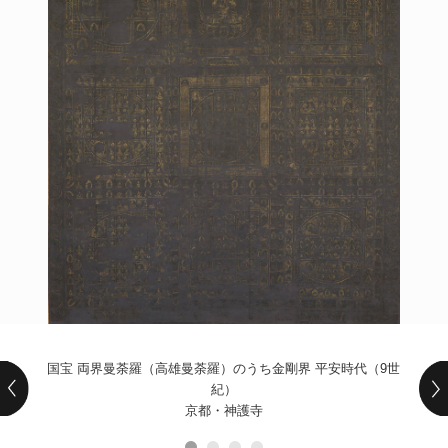
POLICY
COMPANY
国宝 両界曼荼羅（高雄曼荼羅）のうち金剛界 平安時代（9世
紀）
京都・神護寺