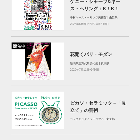
ケニー・シャーフ&キー
ス・ヘリング：K！K！
中村キース・ヘリング美術館 | 山梨県
2026年6月6日~2027年5月16日
開催中
花開くパリ・モダン
新潟県立万代島美術館 | 新潟県
2026年7月11日~9月6日
ピカソ・セラミック－「見
立て」の芸術
ヨックモックミュージアム | 東京都