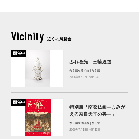
Vicinity
近くの展覧会
開催中
ふれる光 三輪途道
奈良県立美術館 | 奈良県
2026年6月27日~8月23日
開催中
特別展「南都仏画―よみが
える奈良天平の美―」
奈良国立博物館 | 奈良県
2026年7月18日~9月13日