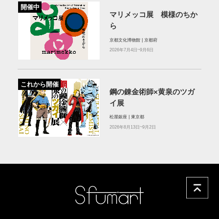
開催中
マリメッコ展 模様のちか
ら
京都文化博物館 | 京都府
2026年7月4日~9月6日
これから開催
鋼の錬金術師×黄泉のツガ
イ展
松屋銀座 | 東京都
2026年8月13日~9月2日