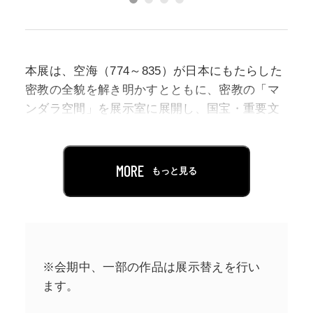
本展は、空海（774～835）が日本にもたらした
密教の全貌を解き明かすとともに、密教の「マ
ンダラ空間」を展示室に展開し、国宝・重要文
化財を含む様々な作品により、空海と真言密教
の魅力を紹介します。
MORE
もっと見る
本展では、平安時代、淳和天皇の発願のもと空
海が制作を指導した現存最古の曼荼羅で、神護
寺（京都市右京区）が所蔵する国宝《両界曼荼
羅（高雄曼荼羅）》を、修理後初めて公開しま
す。「胎蔵界曼荼羅」と「金剛界曼荼羅」の2幅
※会期中、一部の作品は展示替えを行い
からなり、いずれも約4メートル四方の大きさを
ます。
誇ります。