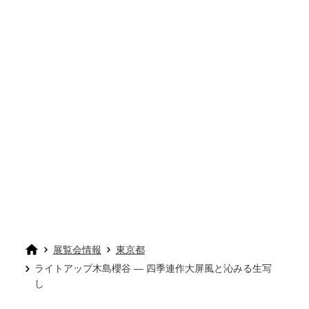
展覧会情報
東京都
ライトアップ木島櫻谷 ― 四季連作大屏風と沁みる生写
し