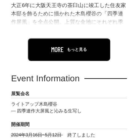
大正6年に大阪天王寺の茶臼山に竣工した住友家
本邸を飾るために描かれた木島櫻谷の「四季連
作屏風」を全点公開。上質な金地にそれぞれ季
節の花を趣向を変えて描いた高さ180センチにも
なるこの四双の大屏風は、制作途中で新聞に報
じられるほど、当時世間の耳目を集めていまし
MORE
もっと見る
た。
大正期の櫻谷は、独特な色感の絵具を用いた
Event Information
り、顔料を厚く盛り上げ、筆跡を立体的に残し
油彩画のような筆触に挑戦しています。そのた
展覧会名
めに櫻谷は、“技巧派”とか“大正の呉春”と
ライトアップ木島櫻谷
か、“最後の四条派”などと称されましたが、櫻
― 四季連作大屏風と沁みる生写し
谷の真骨頂は、それに収まらない極めて近代的
なもので、古典画題に時代を超越する現代性を
開催期間
与え、リアルな人間的な感情を繰り込んでいま
2024年3月16日~5月12日
終了しました
す。絵の中の花鳥動物たちは櫻谷の筆を通して