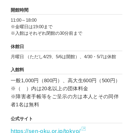
息を吹き返し、生き生きと輝きはじめ、とりわ
開館時間
け、動物が折節にみせる豊かな表情が観る者の
11:00～18:00
心に沁みます。江戸時代中期京都で生まれた円
※金曜日は19:00まで
山四条派の代表的な画家たちによる花鳥画表現
※入館はそれぞれ閉館の30分前まで
を併せて紹介することで、櫻谷の「生写し（し
休館日
ょううつし）」表現の特質をライトアップしま
す（泉屋博古館東京のみ開催）。
月曜日 （ただし4/29、5/6は開館）、4/30・5/7は休館
入館料
一般1,000円（800円）、高大生600円（500円）
※（ ）内は20名以上の団体料金
※障害者手帳等をご呈示の方は本人とその同伴
者1名は無料
公式サイト
https://sen-oku.or.jp/tokyo/