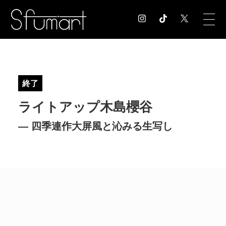
COLUMN
コラム記事
終了
EXHIBITION
ライトアップ木島櫻谷
展覧会情報
MUSEUM
― 四季連作大屏風と沁みる生写し
美術館情報
NEWS
お知らせ
CONTACT
お問合せ