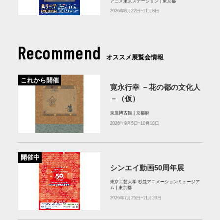
アニメ東京ステーション | 東京都
2026年8月22日~11月8日
Recommend
オススメ展覧会情報
これから開催
寛永行幸 －花の都の文化人
－（仮）
泉屋博古館 | 京都府
2026年9月5日~10月18日
開催中
シンエイ動画50周年展
東京工芸大学 杉並アニメーションミュージア
ム | 東京都
2026年7月25日~11月29日