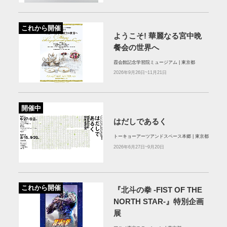
これから開催
ようこそ! 華麗なる宮中晩
餐会の世界へ
霞会館記念学習院ミュージアム | 東京都
2026年9月26日~11月21日
開催中
はだしであるく
トーキョーアーツアンドスペース本郷 | 東京都
2026年6月27日~9月20日
これから開催
『北斗の拳 -FIST OF THE
NORTH STAR-』特別企画
展