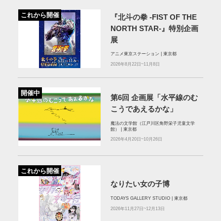
これから開催
『北斗の拳 -FIST OF THE
NORTH STAR-』特別企画
展
アニメ東京ステーション | 東京都
2026年8月22日~11月8日
開催中
第6回 企画展「水平線のむ
こうであえるかな」
魔法の文学館（江戸川区角野栄子児童文学
館） | 東京都
2026年4月20日~10月26日
これから開催
なりたい女の子博
TODAYS GALLERY STUDIO | 東京都
2026年11月27日~12月13日