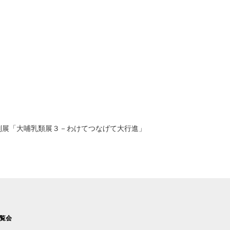
別展「大哺乳類展３－わけてつなげて大行進」
覧会