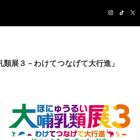
COLUMN
コラム記事
EXHIBITION
乳類展３－わけてつなげて大行進」
展覧会情報
MUSEUM
美術館情報
NEWS
お知らせ
CONTACT
お問合せ