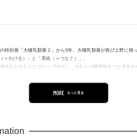
9年の特別展「大哺乳類展２」から5年、大哺乳類展が再び上野に帰
（＝わける）」と「系統（＝つなぐ）」。
DNAなどをもとにグループ分けし、それらの関係性をつなぎあわ
議に迫ります。
ものぼる哺乳類の多様な姿や能力はどのようにして進化してきたので
による大迫力の展示を通して紹介します。
MORE
もっと見る
mation