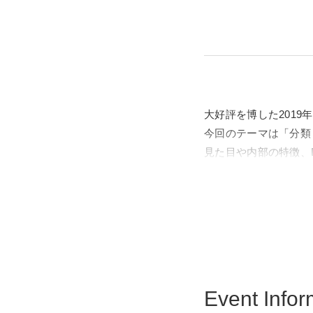
大好評を博した201
今回のテーマは「分類
見た目や内部の特徴、
ってくる哺乳類の不思
現在約6,500種に
500点を超える標本
Event Infor