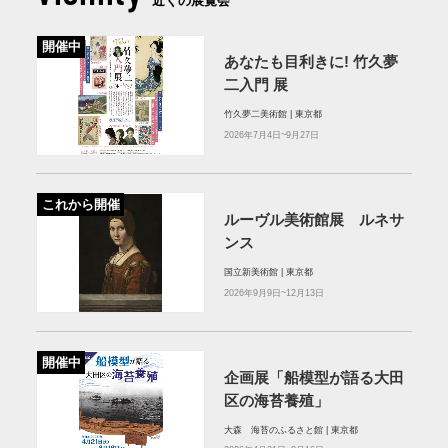
近くの展覧会
開催中
あなたも目利きに! 竹久夢
二入門 展
竹久夢二美術館 | 東京都
2026年7月4日~9月27日
これから開催
ルーヴル美術館展 ルネサ
ンス
国立新美術館 | 東京都
2026年9月9日~12月13日
開催中
企画展「船模型が語る大田
区の海苔養殖」
大森 海苔のふるさと館 | 東京都