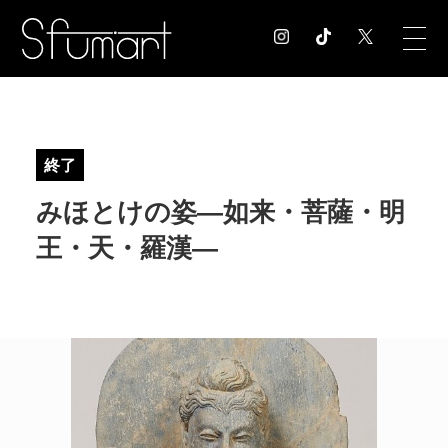
COLUMN
コラム記事
終了
EXHIBITION
みほとけの姿―如来・菩薩・明
展覧会情報
MUSEUM
王・天・羅漢―
美術館情報
NEWS
お知らせ
CONTACT
お問合せ