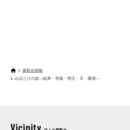
展覧会情報
みほとけの姿―如来・菩薩・明王・天・羅漢―
Vicinity