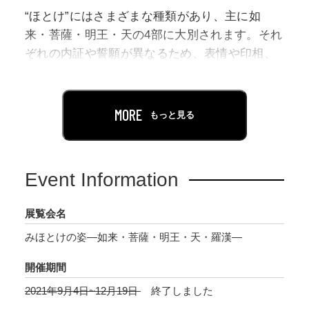
“ほとけ”にはさまざまな種類があり、主に如
来・菩薩・明王・天の4部に大別されます。それ
ぞれの内証や誓願が異なるため、表情や印相、
服装や持物などに違いがあるのです。羅漢や祖
師・高僧といった聖者が、“ほとけ”に含まれる
場合もあります。
MORE
もっと見る
本展では多様な如来・菩薩・明王・天および羅
漢を取り上げます。常設展示の大日如来や不動
Event Information
明王、多くの“ほとけ”が描かれた両界曼荼羅と
あわせて御覧いただきたいと思います。
展覧会名
みほとけの姿―如来・菩薩・明王・天・羅漢―
開催期間
2021年9月4日~12月19日
終了しました