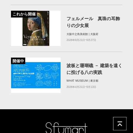
これから開催
フェルメール 真珠の耳飾
りの少女展
大阪中之島美術館 | 大阪府
2026年8月21日~9月27日
開催中
波板と珊瑚礁 － 建築を遠く
に投げる八の実践
WHAT MUSEUM | 東京都
2026年4月21日~9月13日