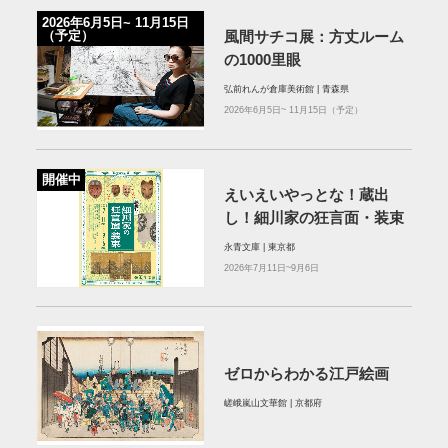
2026年6⽉5⽇~ 11⽉15⽇
（予定）
⾵間サチコ展：⽅丈ルーム
の1000⾥眼
弘前れんが倉庫美術館 | 青森県
2026年6⽉5⽇~ 11⽉15⽇（予定）
開催中
えいえいやっとな！蔵出
し！細川家の狂言面・装束
永青文庫 | 東京都
2026年7月11日~9月6日
ゼロからわかる江戸絵画
嵯峨嵐山文華館 | 京都府