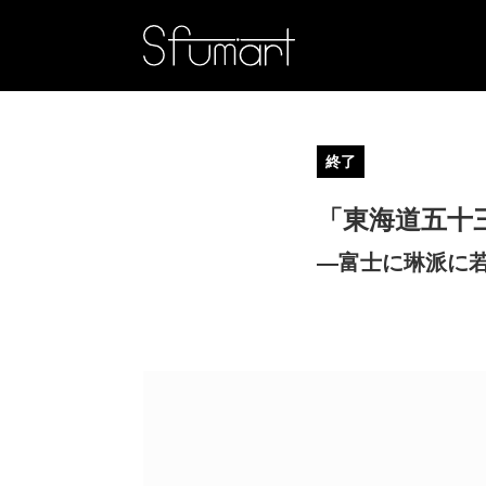
終了
「東海道五十
―富士に琳派に