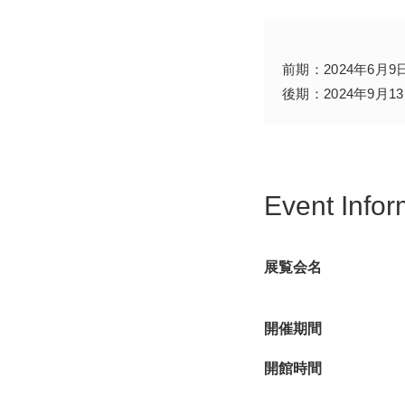
本展では、富士山を描
琳派の鈴木其一らの作
前期：2024年6月
ます。
後期：2024年9月
※「東海道五十三次」
Event Infor
展覧会名
開催期間
開館時間