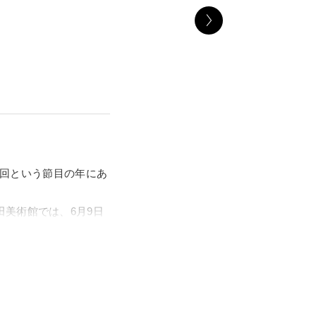
0回という節目の年にあ
美術館では、6月9日
特別展を開催します。
名所・名物の情報を盛
海道の旅を夢見た江戸
でしょう。