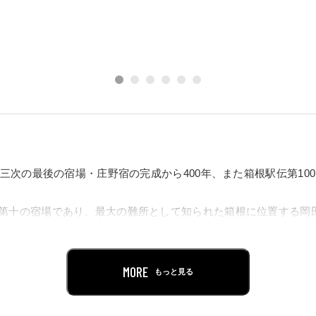
十三次の最後の宿場・庄野宿の完成から400年、また箱根駅伝第10
第十の宿場であり、最大の難所として知られた箱根に位置する岡田
日）まで、歌川広重「東海道五十三次」（保永堂版）を中心とした
評価を得ているのは、四季折々の美しい景色はもちろん、各地の
MORE
もっと見る
き生きと描くことで、旅への憧れをかき立てる点にあります。東
めては空想をめぐらせ、家に居ながらにして旅気分を味わったの