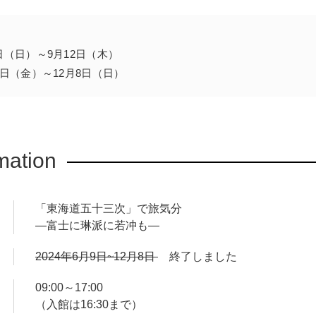
いた絵画の名品や、京都の人気絵師・伊藤若冲と円山応挙、広重
品（約30件）もあわせて公開。江戸から京都まで、展示室で旅気
9日（日）～9月12日（木）
13日（金）～12月8日（日）
全55枚は、前期・後期に分けて展示します。
mation
「東海道五十三次」で旅気分
―富士に琳派に若冲も―
2024年6月9日~12月8日
終了しました
09:00～17:00
（入館は16:30まで）