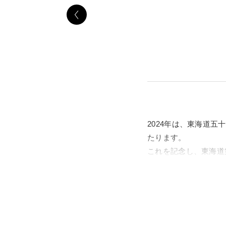
2024年は、東海道五
たります。
これを記念し、東海道
（日）～12月8日（
この作品が今なお高い
り込み、登場人物を生
の人々もまた、絵を眺