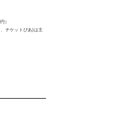
0円）
ト、チケットぴあ)は主