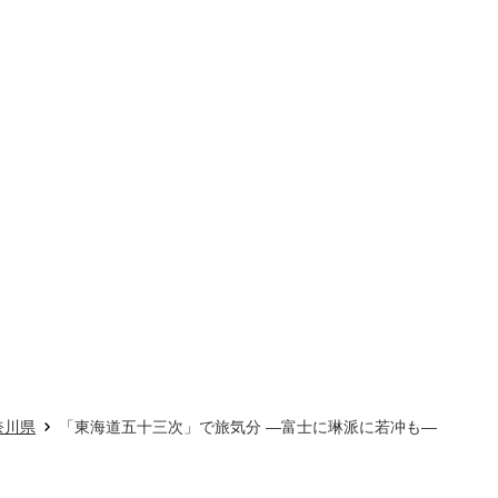
奈川県
「東海道五十三次」で旅気分 ―富士に琳派に若冲も―