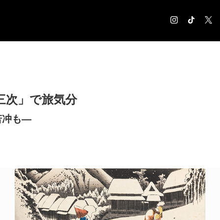
COLUMN
コラム記事
EXHIBITION
三次」で旅気分
展覧会情報
MUSEUM
若冲も―
美術館情報
NEWS
お知らせ
CONTACT
お問合せ