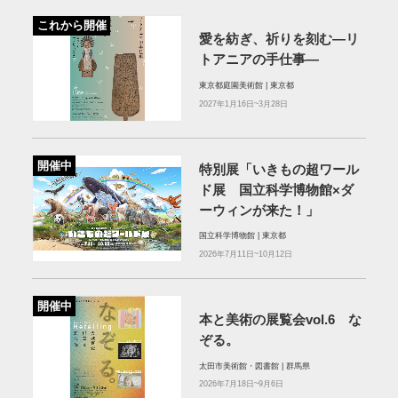
これから開催
愛を紡ぎ、祈りを刻む―リ
トアニアの手仕事―
東京都庭園美術館 | 東京都
2027年1月16日~3月28日
開催中
特別展「いきもの超ワール
ド展 国立科学博物館×ダ
ーウィンが来た！」
国立科学博物館 | 東京都
2026年7月11日~10月12日
開催中
本と美術の展覧会vol.6 な
ぞる。
太田市美術館・図書館 | 群馬県
2026年7月18日~9月6日