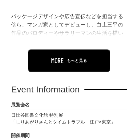
パッケージデザインや広告宣伝などを担当する
傍ら、マンガ家としてデビューし、白土三平の
作品のパロディーやサラリーマンの生活を描い
たギャグマンガ、新聞連載の社会派4コママン
ガ、不条理マンガなど様々なジャンルの作品を
制作してきたしりあがり寿氏。2018年・2021年
MORE
もっと見る
には江戸時代浮世絵の巨匠である葛飾北斎筆
『冨嶽三十六景』（1830-32年頃）をパロディー
にした『ちょっと可笑しなほぼ三十六景』他、
Event Information
「しりあがり流に解釈した北斎ワールド」で注
目を集めました。
展覧会名
日比谷図書文化館 特別展
本展ではこれまで発表した北斎のパロディー作
「しりあがりさんとタイムトラブル 江戸×東京」
品を展示します。また日比谷図書文化館特別研
究室所蔵の歌川広重筆『名所江戸百景』（1856
開催期間