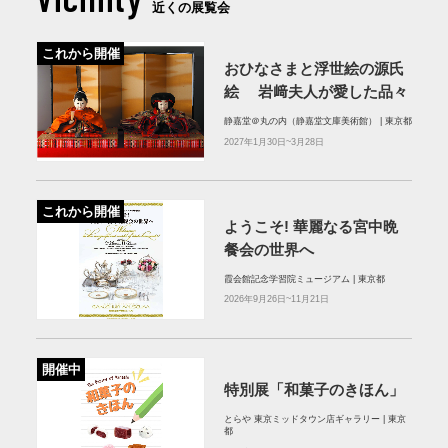
近くの展覧会
これから開催
おひなさまと浮世絵の源氏
絵 岩﨑夫人が愛した品々
静嘉堂＠丸の内（静嘉堂文庫美術館） | 東京都
2027年1月30日~3月28日
これから開催
ようこそ! 華麗なる宮中晩
餐会の世界へ
霞会館記念学習院ミュージアム | 東京都
2026年9月26日~11月21日
開催中
特別展「和菓子のきほん」
とらや 東京ミッドタウン店ギャラリー | 東京
都