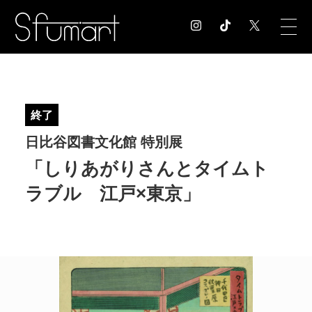
COLUMN
コラム記事
終了
EXHIBITION
日比谷図書文化館 特別展
展覧会情報
MUSEUM
「しりあがりさんとタイムト
美術館情報
ラブル 江戸×東京」
NEWS
お知らせ
CONTACT
お問合せ