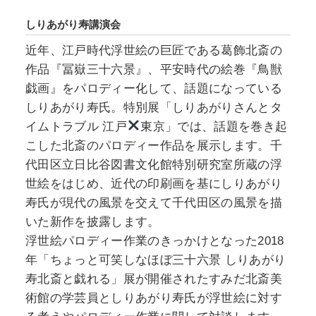
しりあがり寿講演会
近年、江戸時代浮世絵の巨匠である葛飾北斎の
作品『冨嶽三十六景』、平安時代の絵巻『鳥獣
戯画』をパロディー化して、話題になっている
しりあがり寿氏。特別展「しりあがりさんとタ
イムトラブル 江戸
東京」では、話題を巻き起
こした北斎のパロディー作品を展示します。千
代田区立日比谷図書文化館特別研究室所蔵の浮
世絵をはじめ、近代の印刷画を基にしりあがり
寿氏が現代の風景を交えて千代田区の風景を描
いた新作を披露します。
浮世絵パロディー作業のきっかけとなった2018
年「ちょっと可笑しなほぼ三十六景 しりあがり
寿北斎と戯れる」展が開催されたすみだ北斎美
術館の学芸員としりあがり寿氏が浮世絵に対す