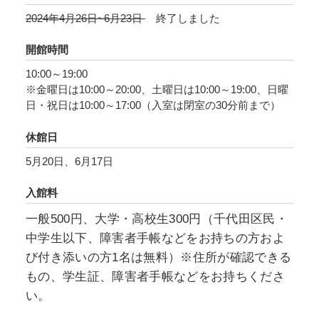
年）などを基に千代田区の風景を描いた新作を
2024年4月26日~6月23日
終了しました
お見せします。浮世絵において最大のライバル
とされた北斎と広重が描いた江戸時代の風景
開館時間
に、しりあがり寿氏が描きこんだ現代の文物や
10:00～19:00
人々のタイムトラブルを見て、クスッと笑いな
※金曜日は10:00～20:00、土曜日は10:00～19:00、日曜
がらタイムトラベル(時間旅行)を楽しめる展覧
日・祝日は10:00～17:00（入室は閉室の30分前まで）
会です。
休館日
5月20日、6月17日
入館料
一般500円、大学・高校生300円（千代田区民・
中学生以下、障害者手帳などをお持ちの方およ
び付き添いの方1名は無料）※住所が確認できる
もの、学生証、障害者手帳などをお持ちくださ
い。