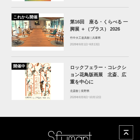
これから開催
第16回 座る・くらべる 一
脚展 ＋（プラス） 2026
竹中大工道具館 | 兵庫県
2026年9月1日~9月13日
開催中
ロックフェラー・コレクシ
ョン花⿃版画展 北斎、広
重を中⼼に
北斎館 | 長野県
2026年8月8日~10月12日