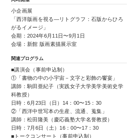
小企画展
「西洋版画を視る―リトグラフ：石版からひろ
がるイメージ」
会期：2024年6月11日〜9月1日
会場：新館 版画素描展示室
関連プログラム
■講演会（事前申込制）
①「書物の中の小宇宙－文字と彩飾の饗宴」
講師：駒田亜紀子（実践女子大学美学美術史学
科教授）
日時：6月23日（日）14：00〜15：30
②「西洋中世写本の生産、流通、蒐集」
講師：松田隆美（慶応義塾大学名誉教授）
日時：7月6日（土）16：00〜17：30
■トークコンサート（事前申込制）