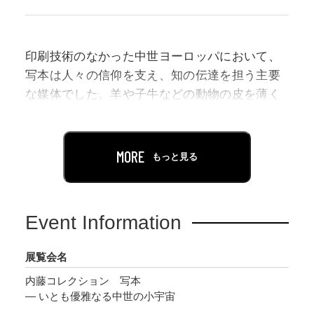
印刷技術のなかった中世ヨーロッパにおいて、
写本は人々の信仰を支え、知の伝達を担う主要
な媒体でした。羊や子牛などの動物の皮を薄く
加工して作った紙に人の手でテキストを筆写
し、膨大な時間と労力をかけて制作される写本
は、ときに非常な贅沢品となりました。なかに
MORE
もっと見る
は、華やかな彩飾が施され、一級の美術作品へ
と昇華を遂げている例もしばしば見られます。
Event Information
国立西洋美術館では2015年度に、筑波大学・茨
城県立医療大学名誉教授の内藤裕史氏より写本
展覧会名
零葉（零葉：本から切り離された一枚一枚の紙
内藤コレクション 写本
葉）を中心とするコレクションを一括でご寄贈
— いとも優雅なる中世の小宇宙
いただきました。その後も2020年にかけて、内