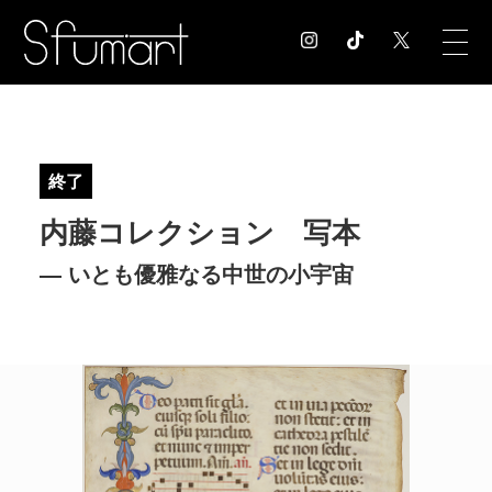
COLUMN
コラム記事
終了
EXHIBITION
内藤コレクション 写本
展覧会情報
MUSEUM
— いとも優雅なる中世の小宇宙
美術館情報
NEWS
お知らせ
CONTACT
お問合せ