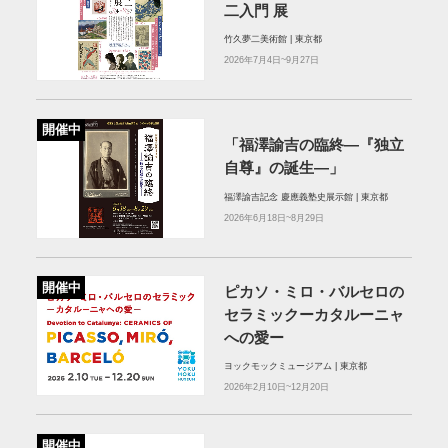
二入門 展
竹久夢二美術館 | 東京都
2026年7月4日~9月27日
開催中
「福澤諭吉の臨終―『独立
自尊』の誕生―」
福澤諭吉記念 慶應義塾史展示館 | 東京都
2026年6月18日~8月29日
開催中
ピカソ・ミロ・バルセロの
セラミックーカタルーニャ
への愛ー
ヨックモックミュージアム | 東京都
2026年2月10日~12月20日
開催中