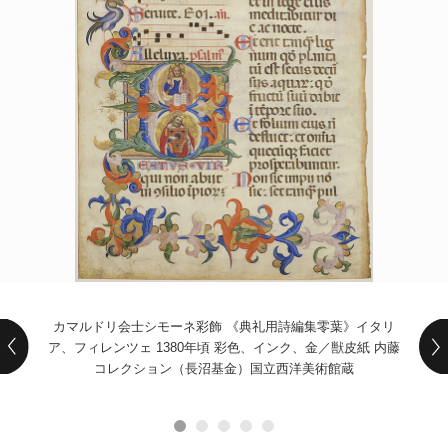
POLICY
COMPANY
カマルドリ会士シモーネ彩飾 《典礼用詩編集零葉》イタリ
ア、フィレンツェ 1380年頃 彩色、インク、金／獣皮紙 内藤
コレクション（⾧沼基金）国立西洋美術館蔵