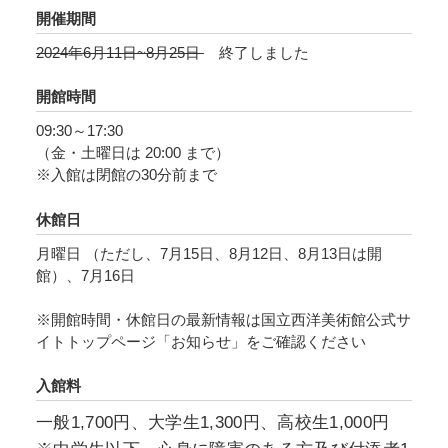
藤氏ご友人の⾧沼昭夫氏からも支援を賜りつ
開催期間
つ、新たに26点を所蔵品に加えています。
2024年6月11日~8月25日
終了しました
同館は、2019-20年度に三期にわたり開催した小
開館時間
企画展で、内藤コレクションを紹介してきまし
09:30～17:30
た。しかし、コロナ禍のさなかでもあったた
（金・土曜日は 20:00 まで）
め、それらは小規模なものにとどまったと言わ
※入館は閉館の30分前まで
ざるを得ません。
休館日
こうした事情をふまえて、改めて内藤コレクシ
月曜日 （ただし、7月15日、8月12日、8月13日は開
ョンの作品の大多数を一堂に展示し、紹介する
館）、7月16日
本展が企画されました。国立西洋美術館では初
※開館時間・休館日の最新情報は国立西洋美術館公式サ
の大規模な写本展となります。
イトトップページ「お知らせ」をご確認ください
本展は、内藤コレクションを中心に、国内の大
入館料
学図書館の所蔵品も若干数加えた約150点より構
一般1,700円、大学生1,300円、高校生1,000円
成され、聖書や詩編集、時祷書、聖歌集など中