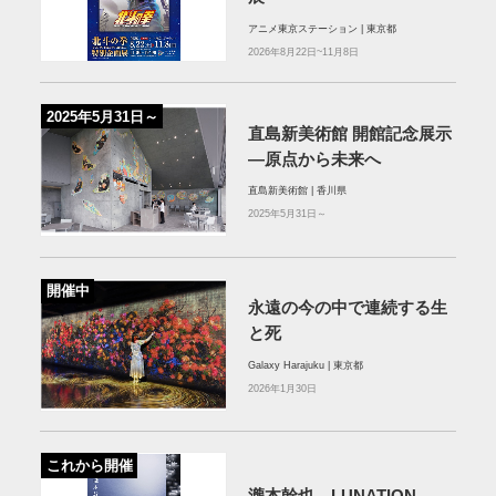
アニメ東京ステーション | 東京都
2026年8月22日~11月8日
2025年5月31日～
直島新美術館 開館記念展⽰
―原点から未来へ
直島新美術館 | 香川県
2025年5月31日～
開催中
永遠の今の中で連続する生
と死
Galaxy Harajuku | 東京都
2026年1月30日
これから開催
瀧本幹也 LUNATION