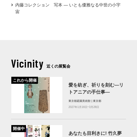
内藤コレクション 写本 — いとも優雅なる中世の小宇
宙
Vicinity
近くの展覧会
これから開催
愛を紡ぎ、祈りを刻む―リ
トアニアの手仕事―
東京都庭園美術館 | 東京都
2027年1月16日~3月28日
開催中
あなたも目利きに! 竹久夢