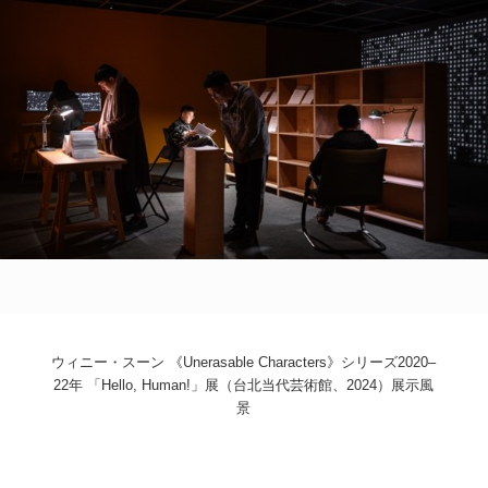
POLICY
COMPANY
ウィニー・スーン 《Unerasable Characters》シリーズ2020–
22年 「Hello, Human!」展（台北当代芸術館、2024）展示風
景