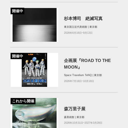
開催中
杉本博司 絶滅写真
東京国立近代美術館 | 東京都
2026年6月16日~9月13日
開催中
企画展『ROAD TO THE
MOON』
Space Travelium TeNQ | 東京都
2026年7月18日~10月18日
これから開催
森万里子展
森美術館 | 東京都
2026年10月31日~2027年3月28日