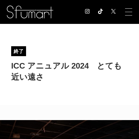
COLUMN
コラム記事
終了
EXHIBITION
ICC アニュアル 2024 とても
展覧会情報
MUSEUM
近い遠さ
美術館情報
NEWS
お知らせ
CONTACT
お問合せ