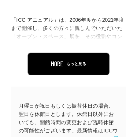
「ICC アニュアル」は、2006年度から2021年度
まで開催し、多くの方々に親しんでいただいた
「オープン・スペース」展を、その役割やコン
セプトを継承しながら、2022年度よりリニュー
アルした展覧会です。
MORE
もっと見る
今年度のICCアニュアルでは、現代の情報環境
における、さまざまなリアリティの「遠さ」と
「近さ」について、特に、パンデミック以後の
私たちの意識の変化を通して、それぞれの異な
るアプローチによる作品によって考えます。
月曜日が祝日もしくは振替休日の場合、
翌日を休館日とします。休館日以外にお
出品作家：青柳菜摘＋細井美裕、木藤遼太、ウ
いても、開館時間の変更および臨時休館
ィニー・スーン、たかくらかずき、ユーゴ・ド
の可能性がございます。最新情報はICCウ
ゥヴェルシェール、葉山嶺、古澤龍、米澤柊、