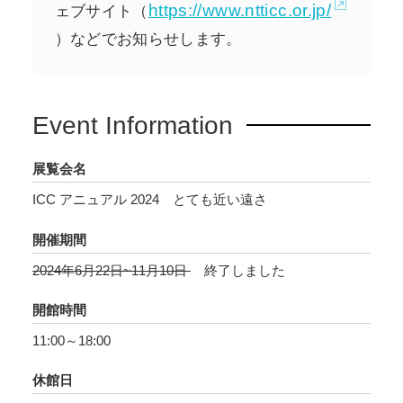
https://www.ntticc.or.jp/
ェブサイト（
リー・イーファン、おおしまたくろう（エマー
）などでお知らせします。
ジェンシーズ！046 出品作家）、リー・ムユン
（エマージェンシーズ！047 出品作家）
Event Information
展覧会名
ICC アニュアル 2024 とても近い遠さ
開催期間
2024年6月22日~11月10日
終了しました
開館時間
11:00～18:00
休館日