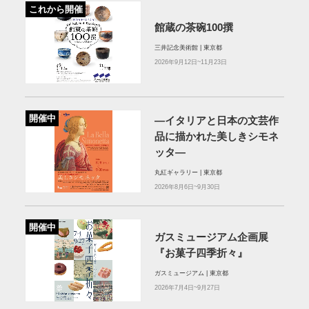
これから開催
館蔵の茶碗100撰
三井記念美術館 | 東京都
2026年9月12日~11月23日
開催中
—イタリアと日本の文芸作
品に描かれた美しきシモネ
ッタ—
丸紅ギャラリー | 東京都
2026年8月6日~9月30日
開催中
ガスミュージアム企画展
『お菓子四季折々』
ガスミュージアム | 東京都
2026年7月4日~9月27日