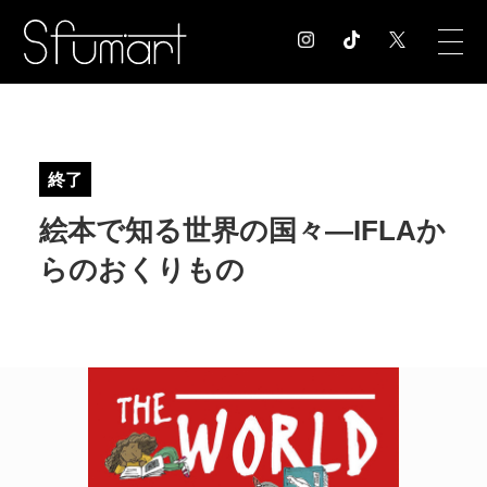
COLUMN
コラム記事
終了
EXHIBITION
絵本で知る世界の国々―IFLAか
展覧会情報
MUSEUM
らのおくりもの
美術館情報
NEWS
お知らせ
CONTACT
お問合せ