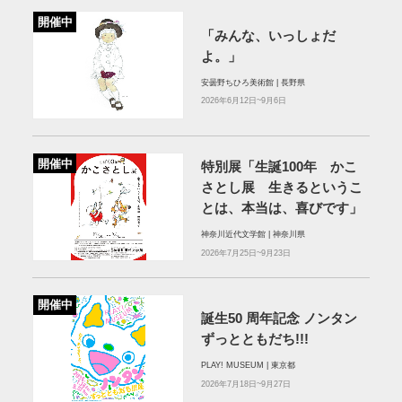
開催中
「みんな、いっしょだ
よ。」
安曇野ちひろ美術館 | 長野県
2026年6月12日~9月6日
開催中
特別展「生誕100年 かこ
さとし展 生きるというこ
とは、本当は、喜びです」
神奈川近代文学館 | 神奈川県
2026年7月25日~9月23日
開催中
誕⽣50 周年記念 ノンタン
ずっとともだち!!!
PLAY! MUSEUM | 東京都
2026年7月18日~9月27日