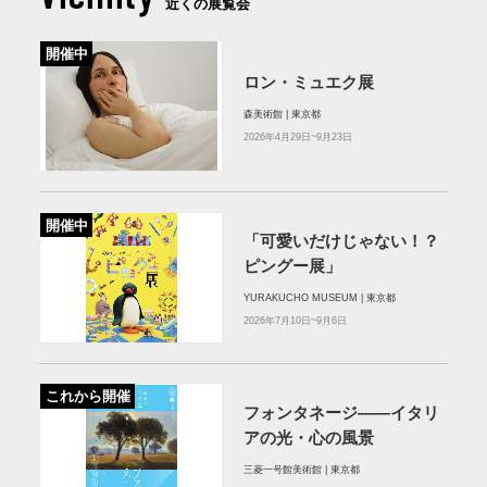
近くの展覧会
開催中
ロン・ミュエク展
森美術館 | 東京都
2026年4月29日~9月23日
開催中
「可愛いだけじゃない！？
ピングー展」
YURAKUCHO MUSEUM | 東京都
2026年7月10日~9月6日
これから開催
フォンタネージ——イタリ
アの光・心の風景
三菱一号館美術館 | 東京都