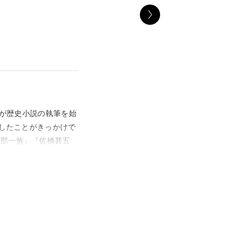
外が歴史小説の執筆を始
死したことがきっかけで
阿部一族』『佐橋甚五
意地』（籾山書店）を
』には徳川家康と家臣
に蘇らせることで、自