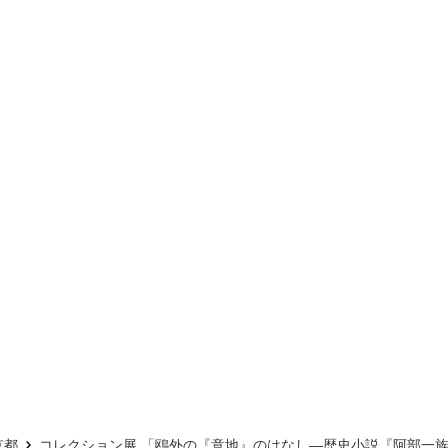
京都
コレクション展 「鴎外の『意地』のはなし―歴史小説『阿部一