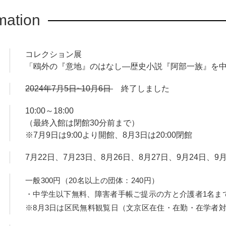
mation
代の物語を、現代の私たちが読むことで何が見えてくるでしょう
れた三作品の初期歴史小説を、館蔵資料や作品を読んだ文学者た
史小説の魅力の発見や読書のきっかけにつながる展覧会です。
コレクション展
「鴎外の『意地』のはなし―歴史小説『阿部一族』を
2024年7月5日~10月6日
終了しました
10:00～18:00
（最終入館は閉館30分前まで）
※7月9日は9:00より開館、8月3日は20:00閉館
7月22日、7月23日、8月26日、8月27日、9月24日、9月
一般300円（20名以上の団体：240円）
・中学生以下無料、障害者手帳ご提示の方と介護者1名ま
※8月3日は区民無料観覧日（文京区在住・在勤・在学者