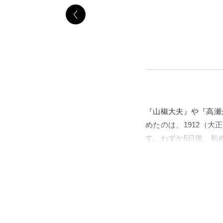
『山椒大夫』や『高瀬
めたのは、1912（
す。わずか5日後、初
郎』を執筆しました。
刊行します。
『興津弥五右衛門の遺
が登場し、それぞれが
らが生きる時代や社会