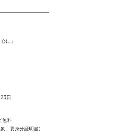
か。本展では、歴史小
ちの言葉などをとおし
中心に」
25日
で無料
対象、要身分証明書）