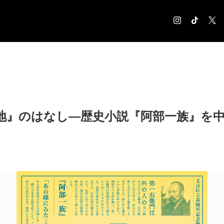
COLUMN
コラム記事
EXHIBITION
展覧会情報
地』のはなし―歴史小説『阿部一族』を
MUSEUM
美術館情報
NEWS
お知らせ
CONTACT
お問合せ