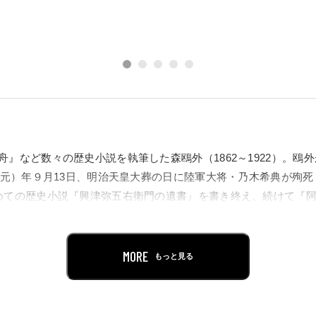
舟』など数々の歴史小説を執筆した森鴎外（1862～1922）。鴎
大正元）年９月13日、明治天皇大葬の日に陸軍大将・乃木希典が殉
めての歴史小説『興津弥五右衛門の遺書』を書き終え、続けて『
1913（大正2）年、この三作品を収録した初めての歴史小説集『
MORE
もっと見る
書』『阿部一族』では細川氏（熊本藩主）や家臣、『佐橋甚五郎
抱える意地が描かれています。鴎外は歴史に埋もれた逸話を小説
と向き合いました。