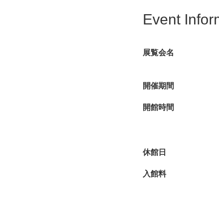
Event Infor
鴎外が執筆した江戸時
説集『意地』に収録さ
て紹介します。鴎外歴
展覧会名
開催期間
開館時間
休館日
入館料