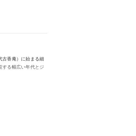
代古香庵）に始まる細
覧する幅広い年代とジ
象徴する名品104件を
山から江戸にかけての
ンである日本美の象
ならではの至極の世界