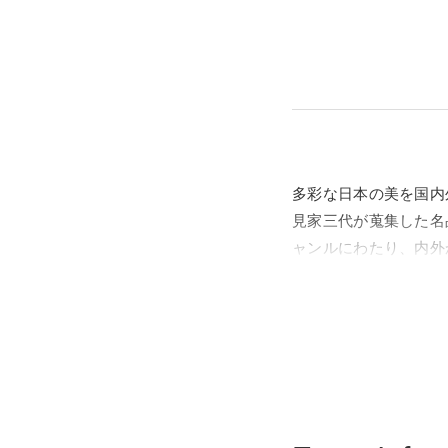
多彩な日本の美を国内
見家三代が蒐集した名
ャンルにわたり、内外
本展では、上質なコレ
展観いたします。平安
茶陶や華麗な蒔絵、七
徴・琳派、天才絵師・
をご堪能ください。