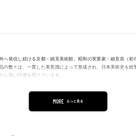
外へ発信し続ける京都・細見美術館。昭和の実業家・細見良（初
品の数々は、一貫した美意識によって形成され、日本美術史を総
から高い評価を受けています。
クションの中から厳選された重要文化財8件を含む各時代や分野を
・鎌倉時代の仏教・神道美術、室町時代の水墨画や茶の湯釜、桃
MORE
もっと見る
宝と風俗画、さらに江戸時代絵画の中でも同館屈指のコレクショ
伊藤若冲など、誰もが“心ときめく”美の空間へと誘う細見美術館