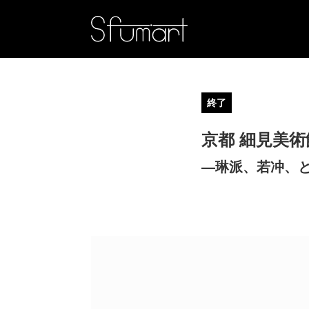
終了
京都 細見美
―琳派、若冲、