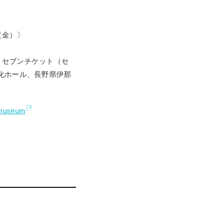
4（金）〕
、セブンチケット（セ
文化ホール、長野県伊那
mimuseum