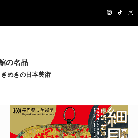
COLUMN
コラム記事
EXHIBITION
術館の名品
展覧会情報
MUSEUM
ときめきの日本美術―
美術館情報
NEWS
お知らせ
CONTACT
お問合せ