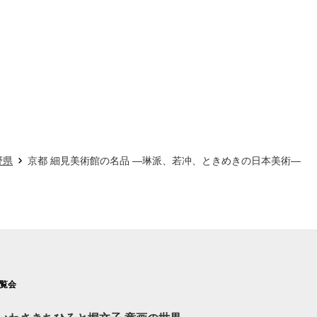
野県
京都 細見美術館の名品 ―琳派、若冲、ときめきの日本美術―
覧会