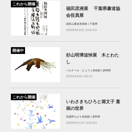
これから開催
福田丞洲展 千葉県書道協
会役員展
成田山書道美術館 | 千葉県
2026年8月25日~10月12日
開催中
杉山明博追悼展 木とわた
し
ベルナール・ビュフェ美術館 | 静岡県
2026年4月3日~9月1日
これから開催
いわさきちひろと堀文子 童
画の世界
安曇野ちひろ美術館 | 長野県
2026年9月11日~12月15日