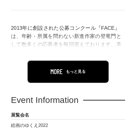
2013年に創設された公募コンクール『FACE』
は、年齢・所属を問わない新進作家の登竜門と
して数多くの応募者を毎回迎えております。美
術評論家による作品本位の厳正な審査によっ
て、真に力があり将来国際的にも通用する可能
性を秘めた作品を入選とし、その入選作品の中
MORE
もっと見る
から各賞を授賞しております。
本展は、FACE2019からFACE2021までの3年間
Event Information
の「グランプリ」「優秀賞」受賞作家たち12名
の近作・新作約100点を展示し、受賞作家たちの
展覧会名
受賞後の展開をご紹介します。また、当館所蔵
絵画のゆくえ2022
作品となった「グランプリ」受賞作品2点も併せ
て展示します。