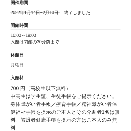
開催期間
2022年1月14日~2月13日
終了しました
時代の感覚を捉えたFACE受賞作家たちの数年間
に亘る作品によって、絵画のゆくえを探る展示
開館時間
となることでしょう。
10:00～18:00
入館は閉館の30分前まで
休館日
月曜日
入館料
700 円（高校生以下無料）
中高生は学生証、生徒手帳をご提示ください。
身体障がい者手帳／療育手帳／精神障がい者保
健福祉手帳を提示のご本人とその介助者1名は無
料。被爆者健康手帳を提示の方はご本人のみ無
料。