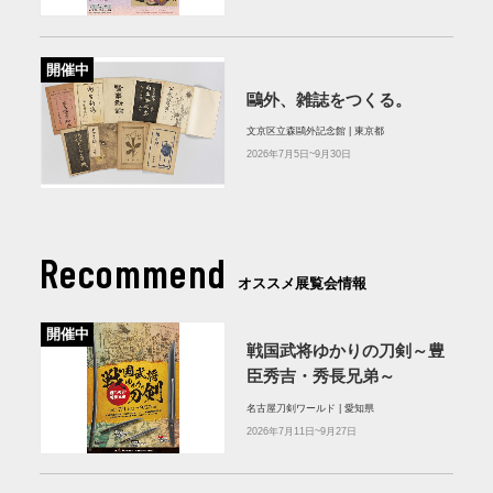
開催中
鷗外、雑誌をつくる。
文京区立森鷗外記念館 | 東京都
2026年7月5日~9月30日
Recommend
オススメ展覧会情報
開催中
戦国武将ゆかりの刀剣～豊
臣秀吉・秀長兄弟～
名古屋刀剣ワールド | 愛知県
2026年7月11日~9月27日