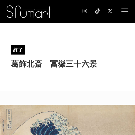
COLUMN
コラム記事
終了
EXHIBITION
葛飾北斎 冨嶽三十六景
展覧会情報
MUSEUM
美術館情報
NEWS
お知らせ
CONTACT
お問合せ