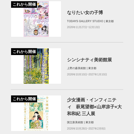
これから開催
なりたい女の子博
TODAYS GALLERY STUDIO | 東京都
2026年11月27日~12月13日
これから開催
シンシナティ美術館展
上野の森美術館 | 東京都
2026年10月10日~2027年1月10日
これから開催
少女漫画・インフィニテ
ィ 萩尾望都×山岸凉子×大
和和紀 三人展
国立新美術館 | 東京都
2026年10月28日~2027年2月8日