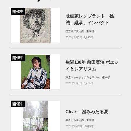
開催中
版画家レンブラント 挑
戦、継承、インパクト
国立西洋美術館 | 東京都
2026年7月7日~9月23日
開催中
生誕130年 前田寛治 ポエジ
イとレアリスム
東京ステーションギャラリー | 東京都
2026年7月4日~8月30日
開催中
Clear ―澄みわたる夏
郷さくら美術館 | 東京都
2026年6月23日~8月30日