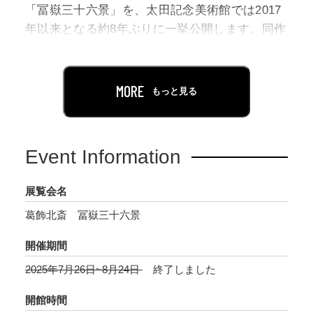
「冨嶽三十六景」を、太田記念美術館では2017
年以来となる約8年ぶりに一挙公開します。同作
は北斎の代表作であることはもちろん、浮世絵
の代名詞とも言える作品でもあり、現在もなお
世界中の人々を魅了し続けています。
MORE
もっと見る
今回の展覧会では、シリーズ全46図に加え、珍
しい校合摺や後摺、また同作に着想を与えた
Event Information
『北斎漫画』や、北斎の若年期の版画作品、歌
川広重や歌川国芳らの関連作品などもあわせて
展覧会名
展示します。
葛飾北斎 冨嶽三十六景
加えて、北斎が描いた富士の風景と実際の「地
開催期間
形」との関係にも注目。構図に影響を与えたと
2025年7月26日~8月24日
終了しました
考えられる地理的要素を掘り下げることで、北
斎の創作意図に迫ります。
開館時間