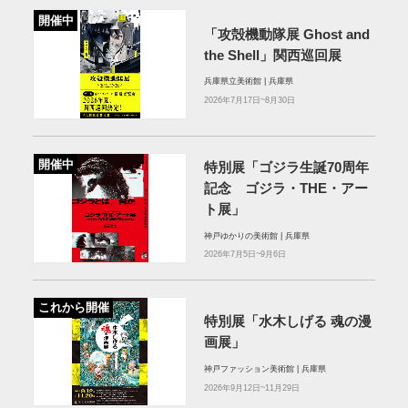
開催中
「攻殻機動隊展 Ghost and
the Shell」関西巡回展
兵庫県立美術館 | 兵庫県
2026年7月17日~8月30日
開催中
特別展「ゴジラ生誕70周年
記念 ゴジラ・THE・アー
ト展」
神戸ゆかりの美術館 | 兵庫県
2026年7月5日~9月6日
これから開催
特別展「水木しげる 魂の漫
画展」
神戸ファッション美術館 | 兵庫県
2026年9月12日~11月29日