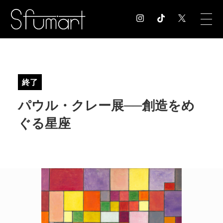
COLUMN
コラム記事
終了
EXHIBITION
パウル・クレー展──創造をめ
展覧会情報
MUSEUM
ぐる星座
美術館情報
NEWS
お知らせ
CONTACT
お問合せ