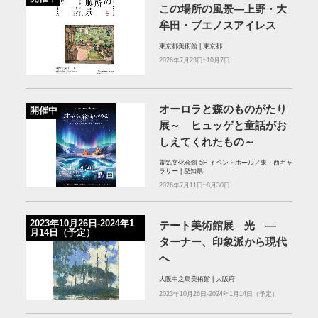
この場所の風景―上野・大
牟田・ブエノスアイレス
東京都美術館 | 東京都
2026年7月23日~10月7日
オーロラと森のものがたり
開催中
展～ ヒュッゲと童話がお
しえてくれたもの～
電気文化会館 5F イベントホール／東・西ギャ
ラリー | 愛知県
2026年7月11日~8月30日
2023年10月26日-2024年1
テート美術館展 光 ―
月14日（予定）
ターナー、印象派から現代
へ
大阪中之島美術館 | 大阪府
2023年10月26日-2024年1月14日（予定）