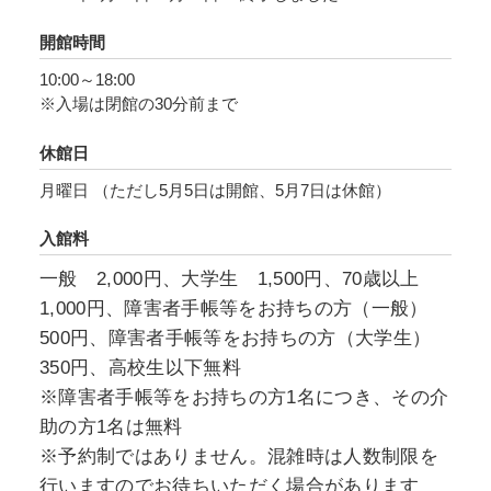
ルンのパウル・クレー・センターとの学術的な
開館時間
協力のもと、キュビスム、表現主義、ダダ、シ
10:00～18:00
ュルレアリスムといったクレーと同時代の美術
※入場は閉館の30分前まで
動向にも目を向け、他作家の作品とあわせて展
示することで、クレーの独自性にとどまらずそ
休館日
の同時代性や交流などにも焦点を合わせます。
月曜日 （ただし5月5日は開館、5月7日は休館）
なお本展は兵庫県立美術館では10年ぶりに開催
入館料
のクレー展となります。
一般 2,000円、大学生 1,500円、70歳以上
1,000円、障害者手帳等をお持ちの方（一般）
500円、障害者手帳等をお持ちの方（大学生）
350円、高校生以下無料
※障害者手帳等をお持ちの方1名につき、その介
助の方1名は無料
※予約制ではありません。混雑時は人数制限を
行いますのでお待ちいただく場合があります