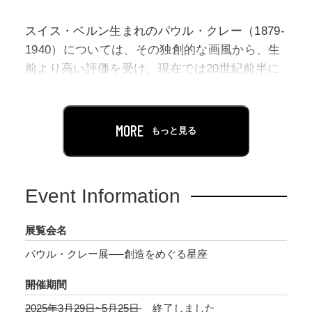
スイス・ベルン生まれのパウル・クレー（1879-
1940）については、その独創的な画風から、生
前より高い評価を受け、現在では20世紀前半に
活躍した最も重要な美術家のひとりとみなされ
ています。
MORE
もっと見る
日本国内においても過去に重要なクレーの回顧
展が数多く開催されてきましたが、それら従来
の展覧会において、彼が活躍した20世紀前半の
Event Information
美術動向や同時代に活躍したその他の作家との
交流関係に限定すれば、必ずしも詳細な研究に
展覧会名
基づき、充実した内容に展開させるまでには至
パウル・クレー展──創造をめぐる星座
っていませんでした。
開催期間
兵庫県立美術館を含め国内3館を巡回する「パウ
2025年3月29日~5月25日
終了しました
ル・クレー展――創造をめぐる星座」では、ベ