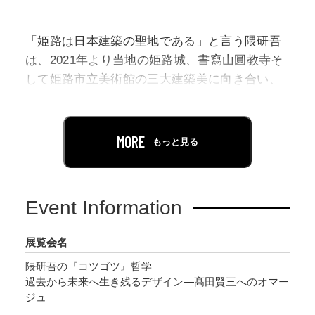
「姫路は日本建築の聖地である」と言う隈研吾
は、2021年より当地の姫路城、書寫山圓教寺そ
して姫路市立美術館の三大建築美に向き合い、
その本質を独自のオノマトペ表現で「姫路城は
ツンツン、圓教寺はパラパラ、姫路市立美術館
はコツコツ」と読み解きました。そして複数の
MORE
もっと見る
プロジェクトを経た2024年度、空間と時間の概
念を併せ持つオノマトペ「コツコツ」とそれを
発展させた「コツゴツ」という造語を通じて、
Event Information
隈はその最新の境地を展観します。
展覧会名
本展では、隈がリノベーションを行ったパリの
隈研吾の『コツゴツ』哲学
旧髙田賢三邸を再現した新作の模型や映像とモ
過去から未来へ生き残るデザイン―髙田賢三へのオマー
ックアップや髙田の作品・遺愛品で構成される
ジュ
インスタレーション、建築の模型やモックアッ