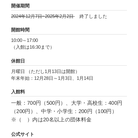
プ約30点を展示し、隈と髙田の響き合うデザイ
開催期間
ン思考を紐解きます。
2024年12月7日~2025年2月2日
終了しました
また、書寫山圓教寺で進行中の「はづき茶屋プ
開館時間
ロジェクト」の成果を模型として披露します。
10:00～17:00
はづき茶屋は、隈が敬愛する武田五一が設計し
（入館は16:30まで）
た摩尼殿に対面して建つ休憩所で、参籠者が身
休館日
を清める湯屋を起源とします。茶屋の名の由来
となった開基・性空上人と和泉式部の出会いの
月曜日 （ただし1月13日は開館）
年末年始：12月28日～1月3日、1月14日
伝説のように、武田と隈の時を超えた対話を通
じて未来のはづき茶屋のイメージが展開されま
入館料
す。
一般：700円（500円）、大学・高校生：400円
（200円）、中学・小学生：200円（100円）
※（ ）内は20名以上の団体料金
公式サイト