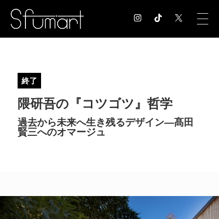
COLUMN
コラム記事
終了
EXHIBITION
隈研吾の『コツゴツ』哲学
展覧会情報
MUSEUM
過去から未来へ生き残るデザイン―髙田
美術館情報
賢三へのオマージュ
NEWS
お知らせ
CONTACT
お問合せ