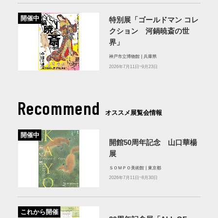
開催中
特別展「ゴールドマン コレ
クション 河鍋暁斎の世
界」
神戸市立博物館 | 兵庫県
2026年7月11日~9月23日
Recommend
オススメ展覧会情報
開催中
開館50周年記念 山口華楊
展
ＳＯＭＰＯ美術館 | 東京都
2026年7月11日~8月30日
これから開催