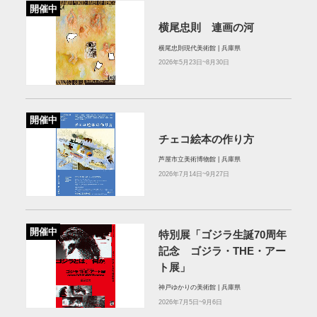
開催中
横尾忠則 連画の河
横尾忠則現代美術館 | 兵庫県
2026年5月23日~8月30日
開催中
チェコ絵本の作り方
芦屋市立美術博物館 | 兵庫県
2026年7月14日~9月27日
開催中
特別展「ゴジラ生誕70周年
記念 ゴジラ・THE・アー
ト展」
神戸ゆかりの美術館 | 兵庫県
2026年7月5日~9月6日