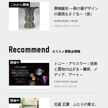
これから開催
唐物誕生 ―茶の湯デザイン
の源流をさぐる―（仮）
泉屋博古館東京 | 東京都
2026年11月3日~12月13日
Recommend
オススメ展覧会情報
開催中
トニー・アウスラー：技術
と霊知のはざま～魔術、メ
ディア、アート～
TOKYO NODE | 東京都
2026年7月3日~9月27日
開催中
北斎 広重 ふたりの富士、