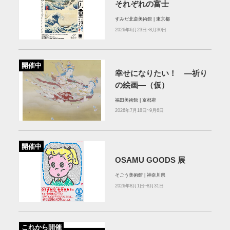
それぞれの富士
すみだ北斎美術館 | 東京都
2026年6月23日~8月30日
開催中
幸せになりたい！ ―祈り
の絵画―（仮）
福田美術館 | 京都府
2026年7月18日~9月6日
開催中
OSAMU GOODS 展
そごう美術館 | 神奈川県
2026年8月1日~8月31日
これから開催