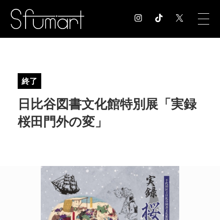
COLUMN
コラム記事
終了
EXHIBITION
日比谷図書文化館特別展「実録
展覧会情報
MUSEUM
桜田門外の変」
美術館情報
NEWS
お知らせ
CONTACT
お問合せ