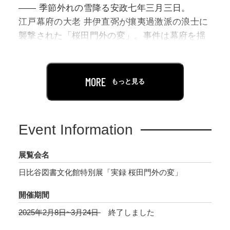
―― 季節外れの雪降る安政七年三月三日。
江戸幕府の大老 井伊直弼が攘夷過激派の浪士に
襲撃された「桜田門外の変」。事件は幕府を揺
るがし、その七年後、江戸時代は幕を閉じるこ
ととなります。
幕府最高職の暗殺は、社会をも動揺させ、様々
MORE
もっと見る
な人によって記録され、描かれました。
現代でも芝居や小説、ドラマや映画などで取り
Event Information
上げられることの多い「桜田門外の変」は、ど
のように起き、どのように記され、どのように
展覧会名
伝えられたのでしょうか。絵画や資料から事件
日比谷図書文化館特別展「実録 桜田門外の変」
をたどってみます。
開催期間
2025年2月8日~3月24日
終了しました