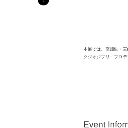
本展では、高畑勲・宮
タジオジブリ・プロデ
戦後の名古屋で育ち、
それを通して見えてく
側を丁寧に紹介してい
また会場内には巨大な
セリフ」を巨大オブジ
Event Infor