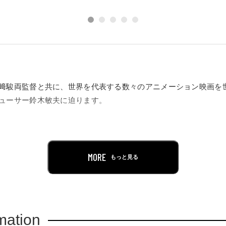
﨑駿両監督と共に、世界を代表する数々のアニメーション映画を
ューサー鈴木敏夫に迫ります。
昭和、平成、令和の時代を駆け続けている鈴木敏夫が出会った多
る時代背景に注目するとともに、スタジオジブリの誕生秘話や、
きます。
MORE
もっと見る
湯婆婆と銭婆の恋愛・開運おみくじや、鈴木プロデューサーが書
ェにした「吊り文字」など多くのフォトスポットもあります。
mation