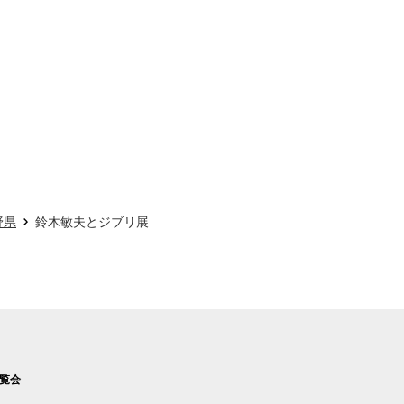
野県
鈴木敏夫とジブリ展
覧会