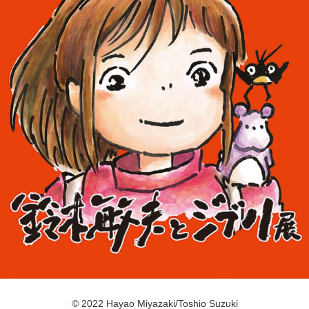
POLICY
COMPANY
© 2022 Hayao Miyazaki/Toshio Suzuki