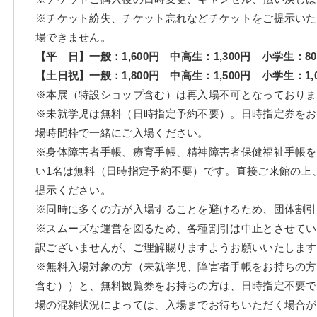
※チケット紛失、チケット忘れなどチケットをご提示いた
場できません。
【平 日】一般：1,600円 中高生：1,300円 小学生：80
【土日祝】一般：1,800円 中高生：1,500円 小学生：1,0
※本展（特設ショップ含む）は再入場不可となっておりま
※未就学児は無料（日時指定予約不要）。日時指定券をお
場時間枠で一緒にご入場ください。
※身体障害者手帳、療育手帳、精神障害者保健福祉手帳を
い1名は無料（日時指定予約不要）です。直接ご来館の上
提示ください。
※同時に多くの方が入場することを避けるため、団体割引
※スムーズな運営を図るため、各種割引は中止とさせてい
訳ございませんが、ご理解賜りますようお願いいたします
※無料入場対象の方（未就学児、障害者手帳をお持ちの方
含む））と、無料観覧券をお持ちの方は、日時指定不要で
場の混雑状況によっては、入場までお待ちいただく場合が