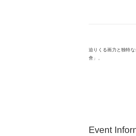
迫りくる画力と独特な
會」。
本展は『HELLSI
ど、多方面からアプロ
お楽しみいただくため
Event Infor