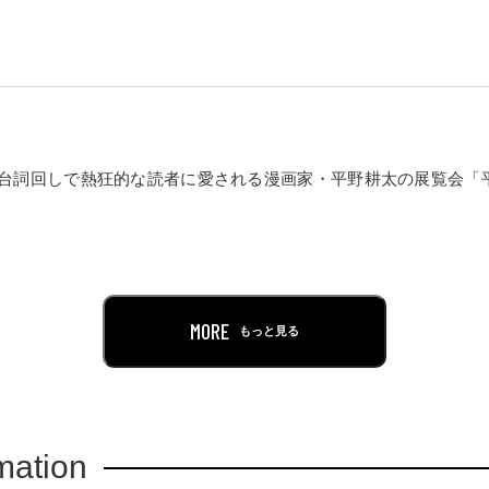
台詞回しで熱狂的な読者に愛される漫画家・平野耕太の展覧会「
NG』と『ドリフターズ』の貴重な原画はもちろん、名シーンの再現
ーチ。本原画展記念グッズも多数ご用意し、皆様をお迎えいたし
に心を尽くした原画展に、ぜひご期待ください。
MORE
もっと見る
mation