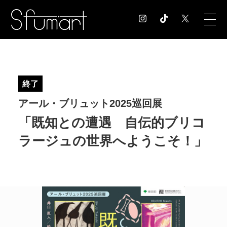
COLUMN
コラム記事
終了
EXHIBITION
アール・ブリュット2025巡回展
展覧会情報
MUSEUM
「既知との遭遇 自伝的ブリコ
美術館情報
ラージュの世界へようこそ！」
NEWS
お知らせ
CONTACT
お問合せ