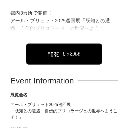
都内3カ所で開催！
アール・ブリュット2025巡回展「既知との遭
遇 自伝的ブリコラージュの世界へようこ
そ！」が2025年9月27日（土）より開催されま
す。
MORE
もっと見る
本展では、身の回りにあるものを即興的に組み
合わせて、従来の用途や役割を離れ、新たな意
味を獲得しようとする創作や思考方法「ブリコ
Event Information
ラージュ」をテーマに、日本のアール・ブリュ
ット作家6名の独創性あふれる作品世界を紹介し
展覧会名
ます。
アール・ブリュット2025巡回展
「既知との遭遇 自伝的ブリコラージュの世界へようこ
作家たちの「ブリコラージュ」が生み出す、あ
そ！」
りふれたものの思いがけない姿形。そこには作
家それぞれの人生の手跡が色濃く残されていま