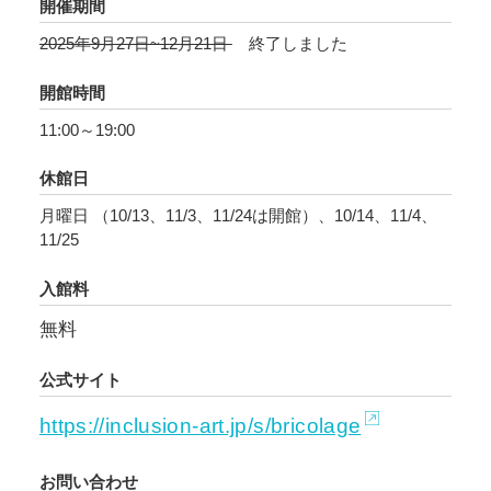
開催期間
す。かれらの作品と遭遇し、既に知る何かと新
2025年9月27日~12月21日
終了しました
たに出会い、唯一無二の必然が織りなす作り手
の「生きる方法」にもふれる機会となれば幸い
開館時間
です。ぜひお近くの会場で、まだ見ぬ「既知と
11:00～19:00
の遭遇」をお楽しみください。
休館日
月曜日 （10/13、11/3、11/24は開館）、10/14、11/4、
11/25
入館料
無料
公式サイト
https://inclusion-art.jp/s/bricolage
お問い合わせ