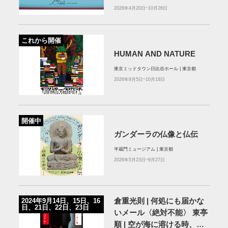
2026年4月20日~10月26日
これから開催
HUMAN AND NATURE
東京ミッドタウン⽇⽐⾕ホール | 東京都
2026年9月5日~10月18日
開催中
ガンダーラの仏像と仏伝
半蔵門ミュージアム | 東京都
2026年5月23日~9月27日
倉重光則 | 何処にも届かな
2024年9月14日、15日、16
日、21日、22日、23日
いメール〈絶対不能〉 東亭
順 | 空が海に溶ける時、大