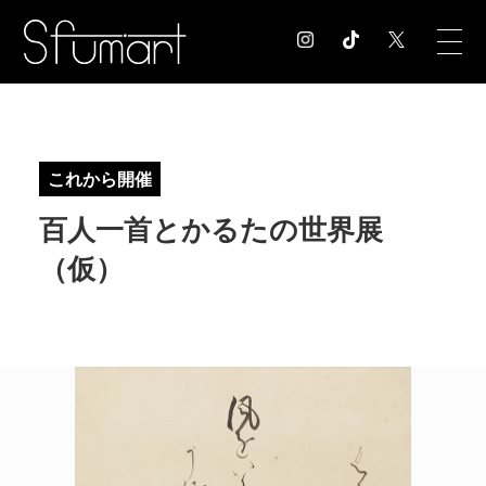
COLUMN
コラム記事
これから開催
EXHIBITION
百人一首とかるたの世界展
展覧会情報
MUSEUM
（仮）
美術館情報
NEWS
お知らせ
CONTACT
お問合せ