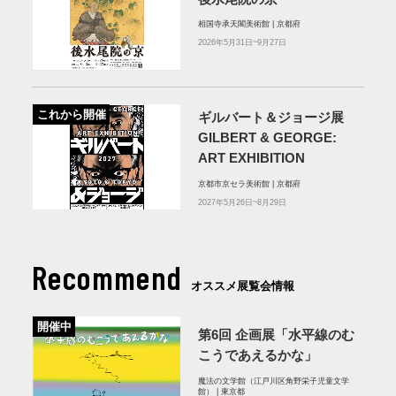
相国寺承天閣美術館 | 京都府
2026年5月31日~9月27日
これから開催
ギルバート＆ジョージ展
GILBERT & GEORGE:
ART EXHIBITION
京都市京セラ美術館 | 京都府
2027年5月26日~8月29日
Recommend
オススメ展覧会情報
開催中
第6回 企画展「水平線のむ
こうであえるかな」
魔法の文学館（江戸川区角野栄子児童文学
館） | 東京都