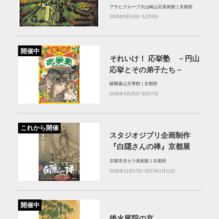
アサヒグループ大山崎山荘美術館 | 京都府
2026年9月19日~12月6日
開催中
それいけ！ 応挙塾 －円山
応挙とその弟子たち－
嵯峨嵐山文華館 | 京都府
2026年4月25日~9月27日
これから開催
スタジオジブリ企画制作
『白隠さんの禅』京都展
京都市京セラ美術館 | 京都府
2026年12月17日~2027年1月11日
開催中
後水尾院の京