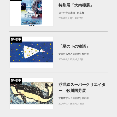
特別展「大南極展」
日本科学未来館 | 東京都
2026年7月1日~9月27日
開催中
「星の下の物語」
安曇野ちひろ美術館 | 長野県
2026年6月12日~9月6日
開催中
浮世絵スーパークリエイタ
ー 歌川国芳展
京都市京セラ美術館 | 京都府
2026年7月18日~9月23日