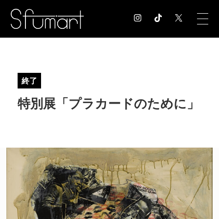
COLUMN
コラム記事
終了
EXHIBITION
特別展「プラカードのために」
展覧会情報
MUSEUM
美術館情報
NEWS
お知らせ
CONTACT
お問合せ