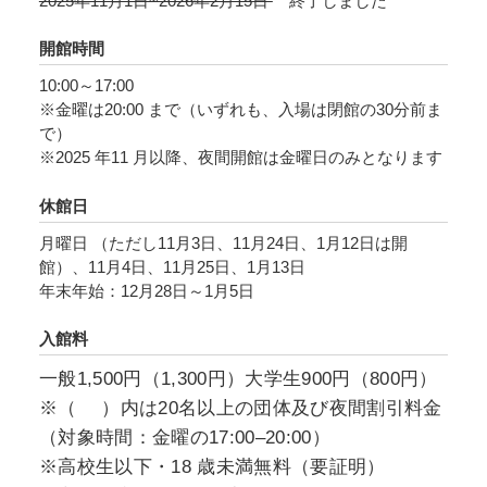
2025年11月1日~2026年2月15日
終了しました
の出発点となるような、生きた表現の象徴でも
あるのです。
開館時間
10:00～17:00
田部の言葉と作品を出発点とする本展覧会は、
※金曜は20:00 まで（いずれも、入場は閉館の30分前ま
それぞれの生活に根ざしながら、生きることと
で）
尊厳について考察してきた、田部を含む7 名の
※2025 年11 月以降、夜間開館は金曜日のみとなります
作家の作品で構成します。作家たちは、これま
休館日
で社会の中で覆い隠されてきた経験や心情に目
を凝らし、思考し、そして自ら実践すること
月曜日 （ただし11月3日、11月24日、1月12日は開
館）、11月4日、11月25日、1月13日
で、既存の制度や構造に問いを投げかけます。
年末年始：12月28日～1月5日
彼女・彼らの作品を通じて、私たちを取り巻く
社会やその歴史を見つめ直し、抵抗の方法を探
入館料
りながら、表現することの意味にも立ち返りま
一般1,500円（1,300円）大学生900円（800円）
す。
※（ ）内は20名以上の団体及び夜間割引料金
（対象時間：金曜の17:00‒20:00）
【出品作家】
※高校生以下・18 歳未満無料（要証明）
田部光子、牛島智子、志賀理江子、金川晋吾、