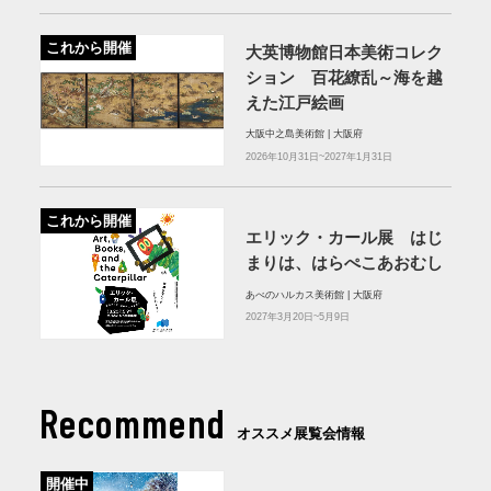
これから開催
大英博物館日本美術コレク
ション 百花繚乱～海を越
えた江戸絵画
大阪中之島美術館 | 大阪府
2026年10月31日~2027年1月31日
これから開催
エリック・カール展 はじ
まりは、はらぺこあおむし
あべのハルカス美術館 | 大阪府
2027年3月20日~5月9日
Recommend
オススメ展覧会情報
開催中