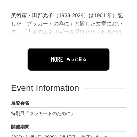
美術家・田部光子（1933-2024）は1961 年に記
した「プラカードの為に」と題した文章におい
て、「大衆のエネルギーを受け止められるだけ
のプラカードを作」り、その「たった一枚のプ
ラカードの誕生によって」社会を変える可能性
を語りました。過酷な現実や社会に対する抵抗
MORE
もっと見る
の意思や行為、そしてそのなかに田部が見出し
た希望は、同年発表された作品《プラカード》
に結実します。
Event Information
この文章は、作品が生まれるまでの思考の過程
展覧会名
を語ったものであると同時に、社会の動きを意
特別展「プラカードのために」
識し活動するひとりの美術家の宣言としても読
むことができます。「たった一枚のプラカー
開催期間
ド」とは、行き場のない声をすくいあげ、解放