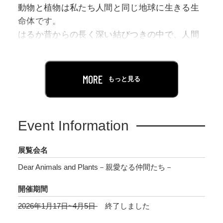
動物と植物は私たち人間と同じ地球に生きる生
命体です。
はるか昔からの長く深い結びつきの中で、人間
は好奇心や怖れといった様々な眼差しで彼らを
見つめ、美術に表現してきました。
まずは未知なる生命の姿や形を正確に描写しよ
MORE
もっと見る
うとした博物誌や植物図譜に始まり、そして宗
教や神話、様々な伝説と結びついた表現、さら
には驚くほどの形や色にインスパイアされ、ま
Event Information
た、その本質をとらえようと生み出された造形
など、私たちに身近で、親しい仲間ともいえる
展覧会名
動物と植物にまつわる豊かな美術の世界を、絵
Dear Animals and Plants－親愛なる仲間たち－
画、版画、彫刻、写真などの約70点で紹介しま
す。
開催期間
2026年1月17日~4月5日
終了しました