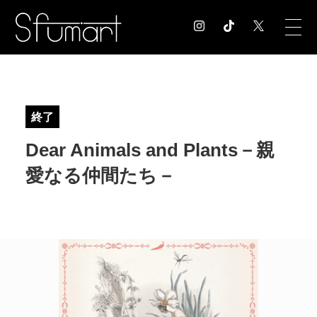
COLUMN
コラム記事
終了
EXHIBITION
Dear Animals and Plants－親
展覧会情報
MUSEUM
愛なる仲間たち－
美術館情報
NEWS
お知らせ
CONTACT
お問合せ