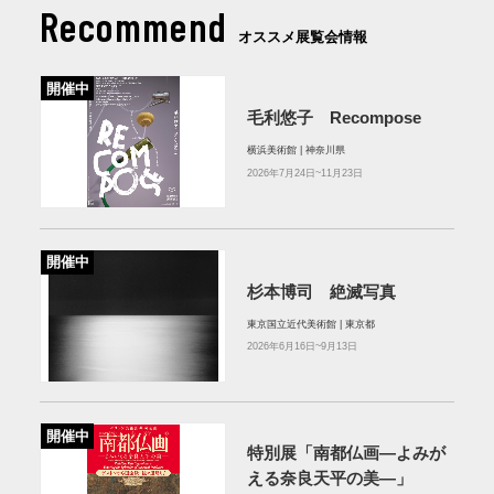
Recommend
オススメ展覧会情報
開催中
毛利悠子 Recompose
横浜美術館 | 神奈川県
2026年7月24日~11月23日
開催中
杉本博司 絶滅写真
東京国立近代美術館 | 東京都
2026年6月16日~9月13日
開催中
特別展「南都仏画―よみが
える奈良天平の美―」