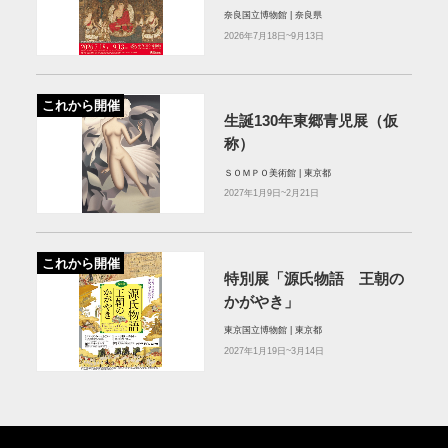
奈良国立博物館 | 奈良県
2026年7月18日~9月13日
これから開催
生誕130年東郷青児展（仮
称）
ＳＯＭＰＯ美術館 | 東京都
2027年1月9日~2月21日
これから開催
特別展「源氏物語 王朝の
かがやき」
東京国立博物館 | 東京都
2027年1月19日~3月14日