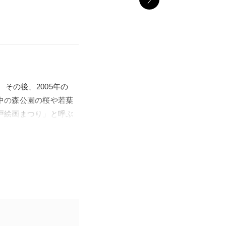
その後、2005年の
中の森公園の桜や若葉
戸絵画まつり」と呼ぶ
た画家の一人が、江戸
人気があった画家です
によって、その鮮烈で奇
 若冲」展を機に、コン
多くの人が魅了される