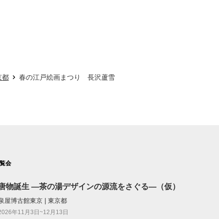
京都
春の江戸絵画まつり 長沢蘆雪
覧会
唐物誕生 ―茶の湯デザインの源流をさぐる―（仮）
泉屋博古館東京 | 東京都
2026年11月3日~12月13日