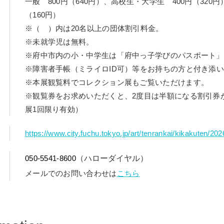
一般 800円（640円）、高校生・大学生 400円（320
（160円）
※（ ）内は20名以上の団体割引料金。
※未就学児は無料。
※府中市内の小・中学生は「府中っ子学びのパスポート」
※障害者手帳（ミライロID可）等をお持ちの方と付き添
※本展観覧料でコレクション展もご覧いただけます。
※観覧券をお求めいただくと、2度目は半額になる割引券
展1回限り有効）
https://www.city.fuchu.tokyo.jp/art/tenrankai/kikakuten/2
050-5541-8600
（ハローダイヤル）
メールでのお問い合わせは
こちら