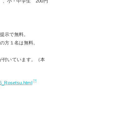
円）、小・中学生 200円
提示で無料。
いの方１名は無料。
が付いています。（本
026_Rosetsu.html