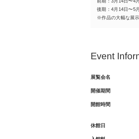
前期：3月14日〜4月
蘆雪も同様です。明治
後期：4月14日〜5月
上回ると評価され、大
※作品の大幅な展
しまい応挙のような落
奇想として注目され、
そして21世紀。たく
Event Infor
浴びるようになりまし
るだけで胸が苦しくな
に心を寄せてきたこと
展覧会名
もの描き」となったの
ん。
開催期間
かわいいものに加えて
開館時間
この蘆雪展では、春の
雪」をお楽しみいただ
休館日