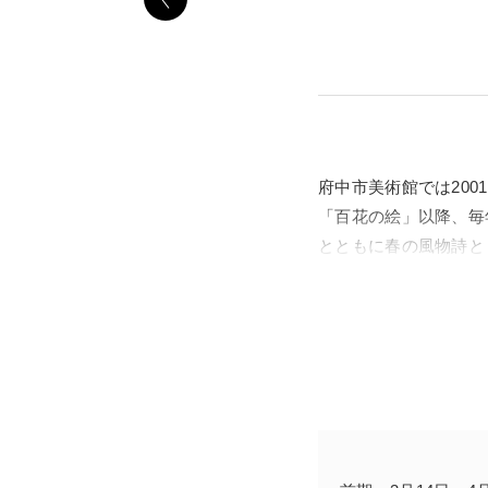
府中市美術館では20
「百花の絵」以降、毎
とともに春の風物詩と
ようになりました。こ
時代中期の画家、長沢
美術の魅力や価値は時
が、サイケデリック・
異な表現が注目されまし
ピューターを使ったグ
ようになりました。そ