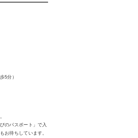
歩5分）
。
びのパスポート」で入
もお待ちしています。