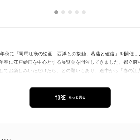
01年秋に「司馬江漢の絵画 西洋との接触、葛藤と確信」を開催し、
年春に江戸絵画を中心とする展覧会を開催してきました。都立府
してお楽しみいただけたら、との願いもあり、途中から「春の江
のシリーズは今回で幕を下ろしますが、シリーズに欠かせなかっ
蘆雪です。
MORE
もっと見る
代によって変わります。例えば伊藤若冲は、明治時代から根強い
アートも流行していた1970年、辻惟雄氏の著書『奇想の系譜』
た。また、2000年に京都国立博物館で開催された「没後200年
ラフィックや映像が普及した時代らしく、細密さや色彩の凄みに
うして今日の若冲の人気が確立されたように思われます。