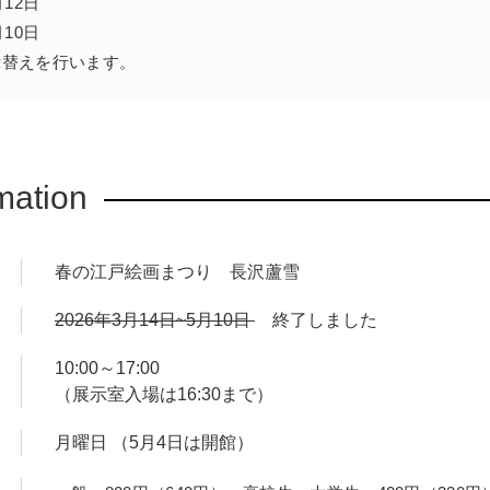
12日
36年（1903）の藤岡作太郎の『近世絵画史』では、ときにアイ
10日
勢いる応挙の弟子の中で呉春とともに真っ先に挙げられながらも
示替えを行います。
ち着きや深みがない、と書かれています。ところが、辻氏の本で
一躍、日本美術のスターの一人になったのです。
さんのキャラクターや動物が人気を集める時代にあって、蘆雪のも
mation
た。それが「かわいい」です。子犬や動物、子どもたちを描いた
るほど、愛おしさに溢れています。きっと大昔から、人々は小さ
でしょう。蘆雪はそうした心を一枚の絵画の中に表現し、江戸時
春の江戸絵画まつり 長沢蘆雪
です。蘆雪の根っこにある禅の思想や、命あるものを慈しむ仏教
2026年3月14日~5月10日
終了しました
、風景や人物、ファンタスティックな世界など、蘆雪の絵画は多
10:00～17:00
江戸絵画まつりで注目してきた蘆雪のさまざまな創作を振り返りつ
（展示室入場は16:30まで）
きます。
月曜日 （5月4日は開館）