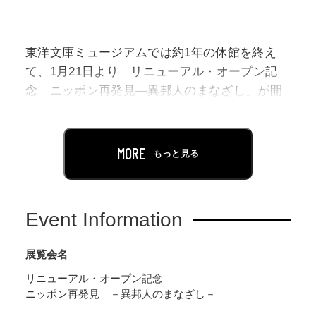
東洋文庫ミュージアムでは約1年の休館を終え
て、1月21日より「リニューアル・オープン記
念 ニッポン再発見—異邦人のまなざし」が開
催中です。
リニューアル・オープンをかざる本展では、マ
MORE
もっと見る
ルコ・ポーロから小泉八雲（ラフカディオ・ハ
ーン）まで、日本における異文化との接触・交
流の足跡、そして外から見た日本イメージの変
Event Information
遷をたどります。日本を訪れた外国人は、日本
にどのような印象をもったのか、海外の文献の
展覧会名
なかで日本はどのように記述されてきたのか、
リニューアル・オープン記念
歴史的な出来事はどのように認識されていたの
ニッポン再発見 －異邦人のまなざし－
か？視点を変えると新鮮な気づきが沢山あるは