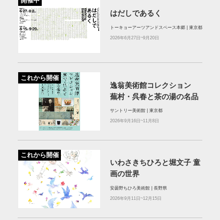
開催中
はだしであるく
トーキョーアーツアンドスペース本郷 | 東京都
2026年6月27日~9月20日
これから開催
逸翁美術館コレクション
蕪村・呉春と茶の湯の名品
サントリー美術館 | 東京都
2026年9月16日~11月8日
これから開催
いわさきちひろと堀文子 童
画の世界
安曇野ちひろ美術館 | 長野県
2026年9月11日~12月15日