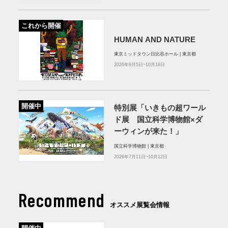
これから開催
HUMAN AND NATURE
東京ミッドタウン⽇⽐⾕ホール | 東京都
2026年9月5日~10月18日
開催中
特別展「いきもの超ワール
ド展 国立科学博物館×ダ
ーウィンが来た！」
国立科学博物館 | 東京都
2026年7月11日~10月12日
Recommend
オススメ展覧会情報