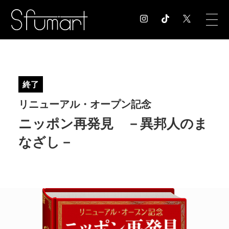
COLUMN
コラム記事
終了
EXHIBITION
リニューアル・オープン記念
展覧会情報
MUSEUM
ニッポン再発見 －異邦人のま
美術館情報
なざし－
NEWS
お知らせ
CONTACT
お問合せ