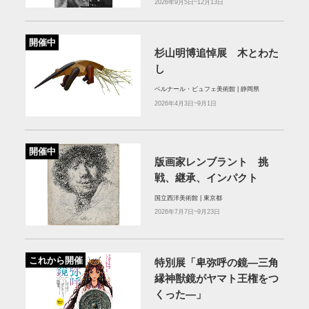
2026年9月5日~12月13日
開催中
杉山明博追悼展 木とわた
し
ベルナール・ビュフェ美術館 | 静岡県
2026年4月3日~9月1日
開催中
版画家レンブラント 挑
戦、継承、インパクト
国立西洋美術館 | 東京都
2026年7月7日~9月23日
これから開催
特別展「卑弥呼の鏡―三角
縁神獣鏡がヤマト王権をつ
くった―」