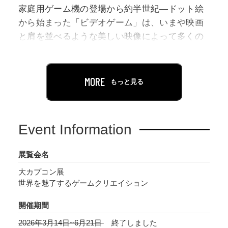
家庭用ゲーム機の登場から約半世紀―ドット絵
から始まった「ビデオゲーム」は、いまや映画
と肩を並べるような美しい映像によって多くの
新しい世界を生み出しています。私たちの生活
に広く浸透し大衆文化の一部となったゲームは
いまや、テクノロジーと表現の領域を横断し、
MORE
もっと見る
クリエイターの創造力と個性が発揮される総合
芸術であると言えるのではないでしょうか。
Event Information
1983年の創業から世界的ゲームソフトメーカー
に成長した現在まで、その本社を大阪に置くカ
展覧会名
プコンは、数多くのタイトルを開発し、世界の
大カプコン展
人々を魅了してきました。
世界を魅了するゲームクリエイション
本展では開発者たちの「手」による企画書や原
画、ポスターやパッケージなどのグラフィック
開催期間
ワーク、体験型コンテンツ、最新技術など、ゲ
2026年3月14日~6月21日
終了しました
ーム誕生の壮大なプロセスとそこに関わるクリ