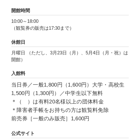
エイターたちの想像力と実現力を惜しみなく展
開館時間
覧会という場に投入し、日本が誇るゲーム文化
10:00～18:00
をあらためて捉えなおす機会を創出します。
（観覧券の販売は17:30まで）
休館日
月曜日 （ただし、3月23日（月）、5月4日（月・祝）は
開館）
入館料
当日券／一般1,800円（1,600円）大学・高校生
1,500円（1,300円）／中学生以下無料
＊（ ）は有料20名様以上の団体料金
＊障害者手帳をお持ちの方は観覧料免除
前売券［一般のみ販売］1,600円
公式サイト