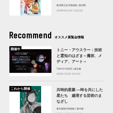
新潟県立近代美術館 | 新潟県
2026年9月12日~11月15日
Recommend
オススメ展覧会情報
開催中
トニー・アウスラー：技術
と霊知のはざま～魔術、メ
ディア、アート～
TOKYO NODE | 東京都
2026年7月3日~9月27日
これから開催
共時的星叢 ―時を共にした
星たち 越境する芸術のま
なざし
東京都現代美術館 | 東京都