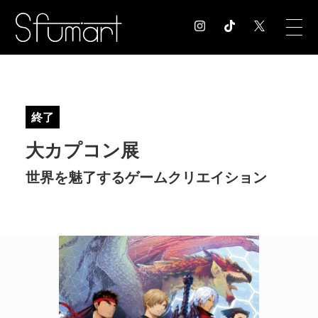
COLUMN
コラム記事
終了
EXHIBITION
大カプコン展
展覧会情報
MUSEUM
世界を魅了するゲームクリエイション
美術館情報
NEWS
お知らせ
CONTACT
お問合せ