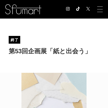
COLUMN
コラム記事
終了
EXHIBITION
第53回企画展「紙と出会う」
展覧会情報
MUSEUM
美術館情報
NEWS
お知らせ
CONTACT
お問合せ