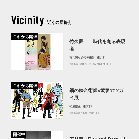
Vicinity
近くの展覧会
これから開催
竹久夢二 時代を創る表現
者
東京国立近代美術館 | 東京都
2026年10月23日~2027年1月11日
これから開催
鋼の錬金術師×黄泉のツガ
イ展
松屋銀座 | 東京都
2026年8月13日~9月2日
開催中