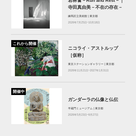
若林奮－Run and Rest－｜
寺田真由美－不在の存在－
練馬区立美術館 | 東京都
2026年7月25日~10月18日
これから開催
ニコライ・アストルップ
［仮称］
東京ステーションギャラリー | 東京都
2026年11月21日~2027年1月31日
開催中
ガンダーラの仏像と仏伝
半蔵門ミュージアム | 東京都
2026年5月23日~9月27日