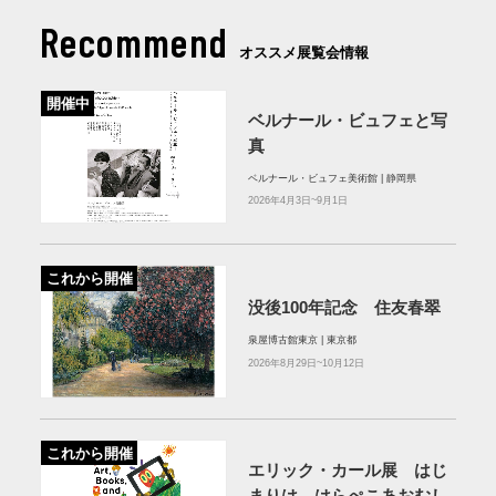
Recommend
オススメ展覧会情報
開催中
ベルナール・ビュフェと写
真
ベルナール・ビュフェ美術館 | 静岡県
2026年4月3日~9月1日
これから開催
没後100年記念 住友春翠
泉屋博古館東京 | 東京都
2026年8月29日~10月12日
これから開催
エリック・カール展 はじ
まりは、はらぺこあおむし