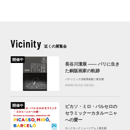
Vicinity
近くの展覧会
開催中
長谷川潔展 ―― パリに生き
た銅版画家の軌跡
パナソニック汐留美術館 | 東京都
2026年7月11日~9月23日
開催中
ピカソ・ミロ・バルセロの
セラミックーカタルーニャ
への愛ー
ヨックモックミュージアム | 東京都