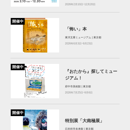
2026年2月10日~12月20日
開催中
「怖い」本
東洋文庫ミュージアム | 東京都
2026年6月3日~9月23日
開催中
『おたから』探してミュー
ジアム！
府中市美術館 | 東京都
2026年7月25日~9月6日
開催中
特別展「大南極展」
日本科学未来館 | 東京都