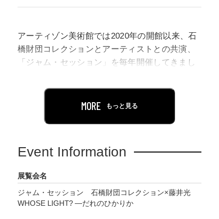
アーティゾン美術館では2020年の開館以来、石
橋財団コレクションとアーティストとの共演、
「ジャム・セッション」を毎年開催してきまし
た。第7回は、芸術と社会・歴史との密接な関係
性を、綿密なリサーチとフィールドワークを通
じて探究してきた藤井光を迎えます。藤井は、
MORE
もっと見る
脚本と演出による「映画的手法」と客観的記録
による「ドキュメンタリー」を織り交ぜ、歴史
を独自に再考する映像インスタレーション作品
Event Information
で知られています。同時代の社会課題に応答
し、批評的に斬り込む取り組みは国内外で注目
展覧会名
されています。
ジャム・セッション 石橋財団コレクション×藤井光
WHOSE LIGHT? —だれのひかりか
本展において藤井が注目するのは、プラトン