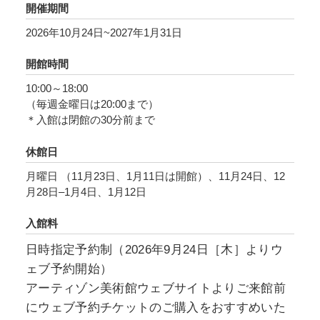
『国家』第7巻に登場する「洞窟の比喩」の中心
開催期間
的なテーマ「光＝真理」です。その光が何を照
2026年10月24日~2027年1月31日
らしているのかではなく、「その光を誰が照ら
しているのか」という視点へと問いを反転さ
開館時間
せ、真理の構造そのものを批評的に問い直しま
10:00～18:00
す。この問いかけに応答するように、古代から
（毎週金曜日は20:00まで）
中世、近代、そして戦後にいたるまでの時間軸
＊入館は閉館の30分前まで
に沿って石橋財団コレクション22点と、新作を
休館日
含めた藤井の作品十数点を展示します。
月曜日 （11月23日、1月11日は開館）、11月24日、12
月28日–1月4日、1月12日
入館料
日時指定予約制（2026年9月24日［木］よりウ
ェブ予約開始）
アーティゾン美術館ウェブサイトよりご来館前
にウェブ予約チケットのご購入をおすすめいた