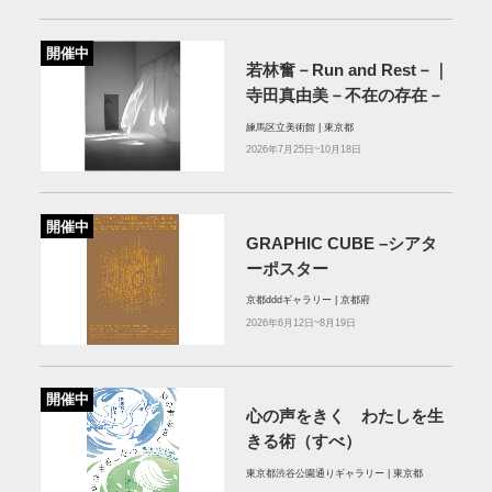
開催中
若林奮－Run and Rest－｜
寺田真由美－不在の存在－
練馬区立美術館 | 東京都
2026年7月25日~10月18日
開催中
GRAPHIC CUBE –シアタ
ーポスター
京都dddギャラリー | 京都府
2026年6月12日~8月19日
開催中
心の声をきく わたしを生
きる術（すべ）
東京都渋谷公園通りギャラリー | 東京都