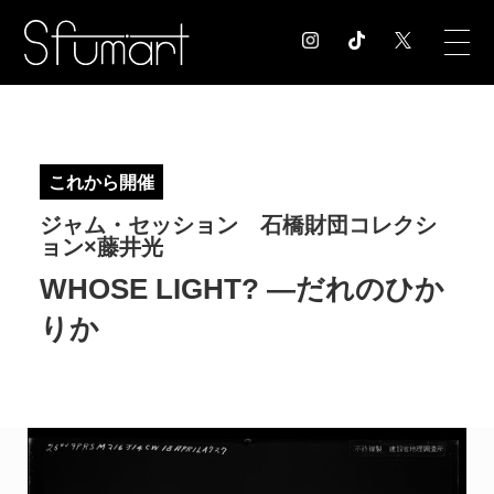
COLUMN
コラム記事
これから開催
EXHIBITION
ジャム・セッション 石橋財団コレクシ
展覧会情報
ョン×藤井光
MUSEUM
WHOSE LIGHT? —だれのひか
美術館情報
NEWS
りか
お知らせ
CONTACT
お問合せ