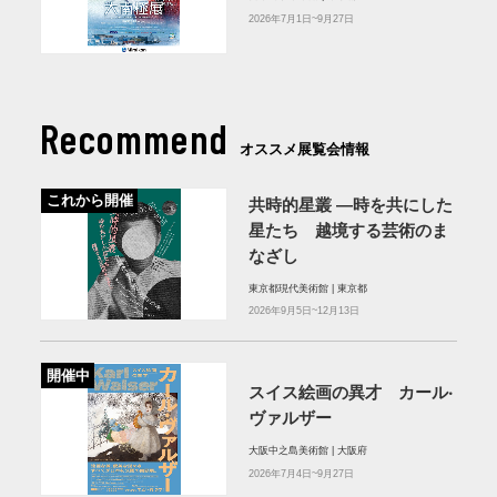
2026年7月1日~9月27日
Recommend
オススメ展覧会情報
これから開催
共時的星叢 ―時を共にした
星たち 越境する芸術のま
なざし
東京都現代美術館 | 東京都
2026年9月5日~12月13日
開催中
スイス絵画の異才 カール‧
ヴァルザー
大阪中之島美術館 | 大阪府
2026年7月4日~9月27日