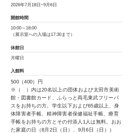
2026年7月18日~9月6日
間に消費され、アルゴリズムのなかに組み込ま
れて、次なる消費へと誘います。本展は、⾔葉
開館時間
とそれによるイメージの現れ方にゆっくりと向
10:00～18:00
き合い、改めて⾔葉の持つ想像／創造性に想い
（展示室への入場は17:30まで）
を寄せる機会となることを願い開催します。
休館日
月曜日
入館料
500（400）円
※（ ）内は20名以上の団体および太田市美術
館・図書館カード、ふらっと両毛東武フリーパ
スをお持ちの方。学生以下および65歳以上、身
体障害者手帳、精神障害者保健福祉手帳、療育
手帳をお持ちの方とその付添人1人は無料。おお
た家庭の日（8月2日（日）、9月6日（日））