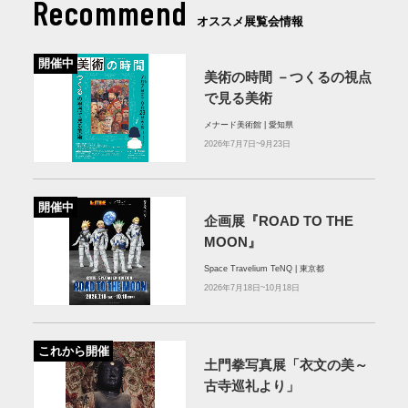
Recommend
オススメ展覧会情報
開催中
美術の時間 －つくるの視点
で見る美術
メナード美術館 | 愛知県
2026年7月7日~9月23日
開催中
企画展『ROAD TO THE
MOON』
Space Travelium TeNQ | 東京都
2026年7月18日~10月18日
これから開催
土門拳写真展「衣文の美～
古寺巡礼より」