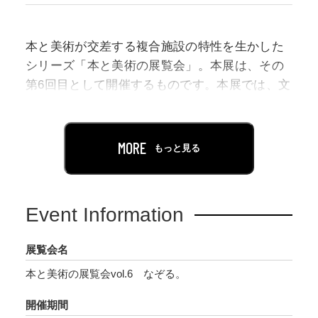
本と美術が交差する複合施設の特性を生かした
シリーズ「本と美術の展覧会」。本展は、その
第6回目として開催するものです。本展では、文
学作品など、⾔葉により媒介された対象を「な
ぞる」ことで生み出された作品を展示します。
本展における「なぞる」とは、それぞれの仕方
MORE
もっと見る
で「ある対象をたどり・受け取り・再生する」
こと。この⾏為により生まれた作品を3人の作家
の試みにおいてご覧いただきます。大城夏紀と
Event Information
折笠良は文学作品を、松元悠は社会に広まる事
件のニュースを対象にし、表現方法は絵画、イ
展覧会名
ンスタレーション、アニメーション、リトグラ
本と美術の展覧会vol.6 なぞる。
フ、漫画等、多岐にわたります。インターネッ
トが普及しSNSでつながることと生活が分かち
開催期間
がたくなった昨今、⾔葉やイメージはまたたく