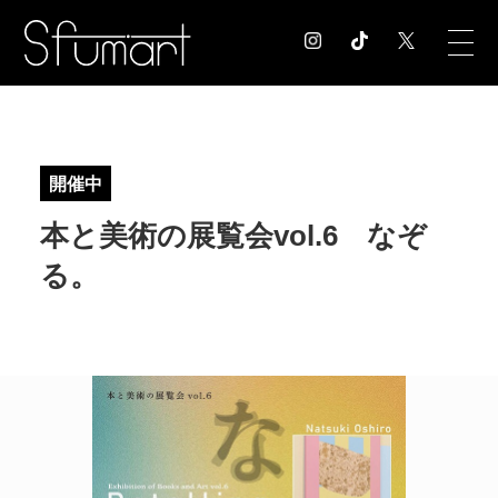
COLUMN
コラム記事
開催中
EXHIBITION
本と美術の展覧会vol.6 なぞ
展覧会情報
MUSEUM
る。
美術館情報
NEWS
お知らせ
CONTACT
お問合せ