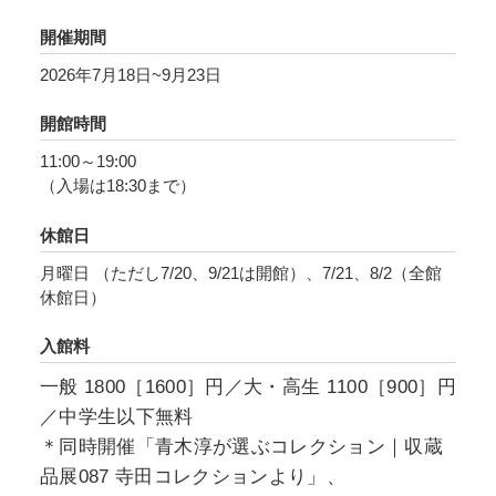
だ空間を⽣み出します。
開催期間
建造物に⾒えるものは機能を持たず、鮮やかな
2026年7月18日~9月23日
⾊彩は⼤気に揺らいで、すべては流動的です。
具体的な意味に縛られることのないその空間
開館時間
で、来場者の視線は溢れるほどの情報から切り
11:00～19:00
離されて、私たちが⾒る前からそこにあった世
（⼊場は18:30まで）
界の姿を改めて⾒直すでしょう。
休館日
月曜日 （ただし7/20、9/21は開館）、7/21、8/2（全館
休館⽇）
入館料
⼀般 1800［1600］円／⼤・⾼⽣ 1100［900］円
／中学⽣以下無料
＊同時開催「⻘⽊淳が選ぶコレクション｜収蔵
品展087 寺⽥コレクションより」、