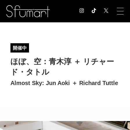
COLUMN
コラム記事
開催中
EXHIBITION
ほぼ、空：⻘⽊淳 ＋ リチャー
展覧会情報
MUSEUM
ド・タトル
美術館情報
Almost Sky: Jun Aoki ＋ Richard Tuttle
NEWS
お知らせ
CONTACT
お問合せ