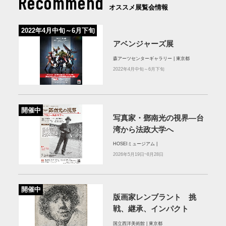
Recommend
オススメ展覧会情報
2022年4月中旬～6月下旬
アベンジャーズ展
森アーツセンターギャラリー | 東京都
2022年4月中旬～6月下旬
開催中
写真家・鄧南光の視界―台
湾から法政大学へ
HOSEIミュージアム |
2026年5月19日~8月28日
開催中
版画家レンブラント 挑
戦、継承、インパクト
国立西洋美術館 | 東京都