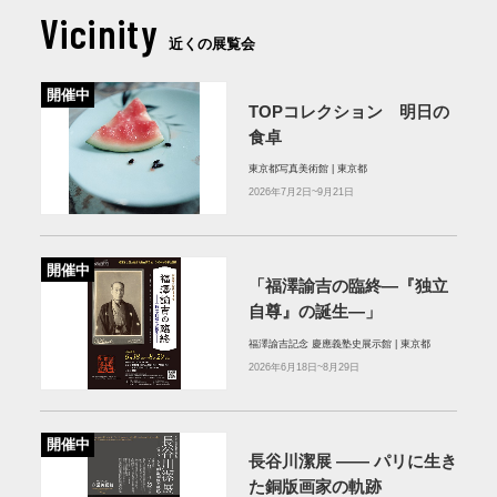
Vicinity
近くの展覧会
開催中
TOPコレクション 明日の
食卓
東京都写真美術館 | 東京都
2026年7月2日~9月21日
開催中
「福澤諭吉の臨終―『独立
自尊』の誕生―」
福澤諭吉記念 慶應義塾史展示館 | 東京都
2026年6月18日~8月29日
開催中
長谷川潔展 ―― パリに生き
た銅版画家の軌跡