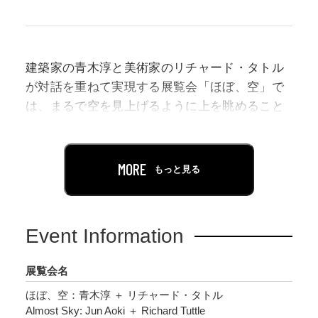
建築家の⻘⽊淳と美術家のリチャード・タトル
が対話を重ねて実現する展覧会「ほぼ、空」で
は、まるで空を⾒上げるように上を眺めること
が促されます。
「そら」でもあり「くう」でもある「空」は、
なにもない空虚ではなく、光や影、⼤気に満ち
MORE
もっと見る
た、微細な変化に富む場です。⻘⽊にとって建
築とは“空気”であり、⼈それぞれが持つ異なる
価値観や速度を許容する⾃由な空間をつくるこ
Event Information
とだといいます。タトルにとって美術作品と
は“光”であり、ある瞬間に捉えた真実、美し
展覧会名
さ、充⾜感を他者と分かち合う媒体だといいま
ほぼ、空：⻘⽊淳 ＋ リチャード・タトル
す。 “空気”と“光” ― 世界を満たす現象にも喩え
Almost Sky: Jun Aoki ＋ Richard Tuttle
られる建築と美術の融合は、豊かな余⽩を孕ん