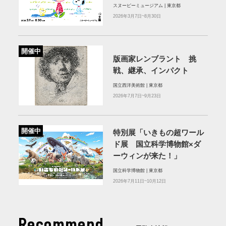
スヌーピーミュージアム | 東京都
2026年3月7日~8月30日
開催中
版画家レンブラント 挑
戦、継承、インパクト
国立西洋美術館 | 東京都
2026年7月7日~9月23日
開催中
特別展「いきもの超ワール
ド展 国立科学博物館×ダ
ーウィンが来た！」
国立科学博物館 | 東京都
2026年7月11日~10月12日
Recommend