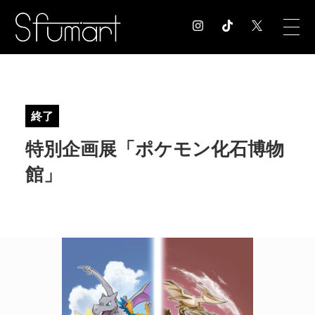
COLUMN
コラム記事
終了
EXHIBITION
特別企画展「ポケモン化石博物
展覧会情報
MUSEUM
館」
美術館情報
NEWS
お知らせ
CONTACT
お問合せ