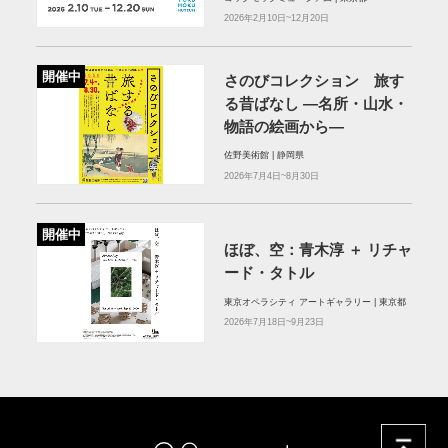
2026年2月10日~12月20日
開催中
さのびコレクション 旅す
る昔ばなし ―名所・山水・
物語の絵画から―
佐野美術館 | 静岡県
2026年7月4日~8月30日
開催中
ほぼ、空：⻘⽊淳 ＋ リチャ
ード・タトル
東京オペラシティ アートギャラリー | 東京都
2026年7月18日~9月23日