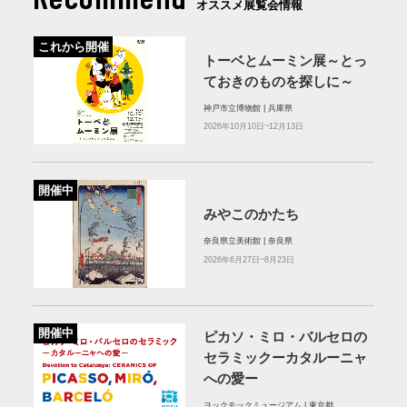
オススメ展覧会情報
これから開催
トーベとムーミン展～とっ
ておきのものを探しに～
神戸市立博物館 | 兵庫県
2026年10月10日~12月13日
開催中
みやこのかたち
奈良県立美術館 | 奈良県
2026年6月27日~8月23日
開催中
ピカソ・ミロ・バルセロの
セラミックーカタルーニャ
への愛ー
ヨックモックミュージアム | 東京都