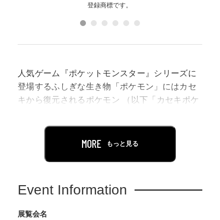
登録商標です。
人気ゲーム『ポケットモンスター』シリーズに
登場するふしぎな生き物「ポケモン」にはカセ
キから復元されるポケモン （以下「カセキポケ
モン」） がいくつか知られています。
本展は、「カセキポケモン」と私たちの世界で
見つかる「化石・古生物」を見比べて、似てい
MORE
もっと見る
るところや異なっているところを発見し、古生
物学について楽しく学べる展覧会です。
ポケモンの世界の「カセキ博士」とお手伝いの
Event Information
「発掘ピカチュウ」、私たちの世界の博士たち
の案内で展示をめぐり、それぞれの世界の「か
展覧会名
せき」をじっくり見比べてみましょう！