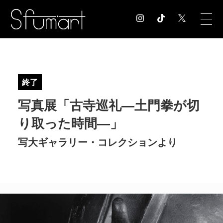
COLUMN
コラム記事
終了
EXHIBITION
写真展「古寺巡礼―土門拳が切
展覧会情報
MUSEUM
り取った時間―」
美術館情報
写大ギャラリー・コレクションより
NEWS
お知らせ
CONTACT
お問合せ