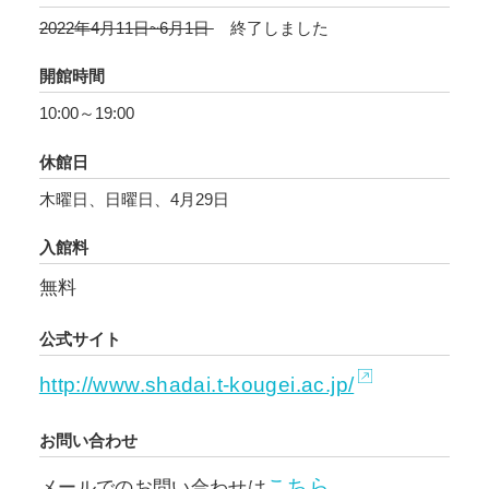
出自する民族と文化への再確認の書であり、愛
2022年4月11日~6月1日
終了しました
惜の書であるつもりである」と述べています。
開館時間
体系づけた美術史とは異なり、独自の視点から
10:00～19:00
被写体を選出し撮影しているこの「古寺巡礼」
では、非常に被写体に接近したクローズアップ
休館日
の視点によって切り取られた鮮鋭な描写がしば
木曜日、日曜日、4月29日
しば見られます。その中には、欠損の生じた仏
像や、破損し草に埋もれつつある石仏など、長
入館料
い時間を経るうちにその姿に年月を刻んだもの
無料
にも土門が美を見出し撮影した作品が少なくあ
りません。『古寺巡礼』第四集では仏像の変容
公式サイト
に関して、「亡びつつも美しさは衰えることな
http://www.shadai.t-kougei.ac.jp/
く、そして昇華する一瞬においても美は消え去
りはしないのである」と述べていることから
お問い合わせ
も、それらに向ける視線を伺うことができま
す。
こちら
メールでのお問い合わせは