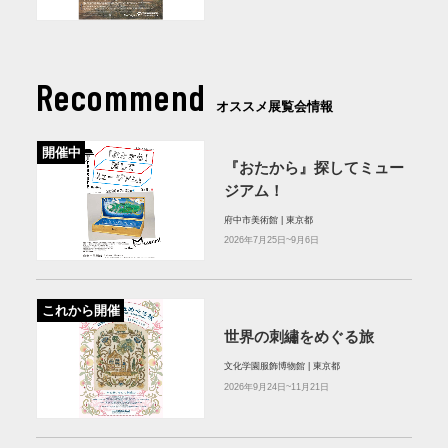
Recommend
オススメ展覧会情報
開催中
『おたから』探してミュー
ジアム！
府中市美術館 | 東京都
2026年7月25日~9月6日
これから開催
世界の刺繡をめぐる旅
文化学園服飾博物館 | 東京都
2026年9月24日~11月21日