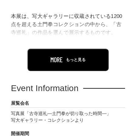
本展は、写大ギャラリーに収蔵されている1200
点を超える土門拳コレクションの中から、「古
寺巡礼」の作品を選んで展示するものです。
このシリーズは土門拳が1939年に初めて室生寺
を訪れ、その翌年に広隆寺、中宮寺などを撮影
MORE
もっと見る
したことに始まり、約40年に渡り撮影が続けら
れた代表作の一つです。途中2度の脳卒中で倒
れ、右手が不自由となってからは車椅子生活を
Event Information
余儀なくされる中も撮影を続け、『古寺巡礼』
は当初の予定に1巻加えた全5集にまとめられま
展覧会名
した。飛鳥文化に始まり平安から鎌倉文化など
写真展「古寺巡礼―土門拳が切り取った時間―」
に渡る寺仏、庭が紹介されています。土門は
写大ギャラリー・コレクションより
『古寺巡礼』第一集（美術出版社）にて「これ
は飽くまでも、ひとりの日本人の、みずからの
開催期間