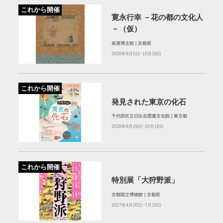
これから開催
寛永行幸 －花の都の文化人
－（仮）
泉屋博古館 | 京都府
2026年9月5日~10月18日
これから開催
発見された東京の化石
千代田区立日比谷図書文化館 | 東京都
2026年8月29日~10月18日
これから開催
特別展「大狩野派」
京都国立博物館 | 京都府
2027年4月20日~7月19日