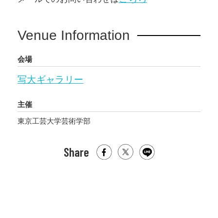
現在、土門拳の生きた時代からは移ろい、日本
Venue Information
人とその文化にかかる意識ももう当時とは同じ
形では存在していないかもしれません。しか
会場
し、「美しいものは、そして眼に見えるものは
必ず写るというのが持論だった」とまで発言し
写大ギャラリー
ている土門拳の写真は、連綿と続く歴史の中で
土門が出会った一瞬を姿形そのままに今も我々
主催
に伝えてくれます。写真の力、美しさを信じた
東京工芸大学芸術学部
土門の世界を作品から堪能いただけましたら幸
いです。
Share