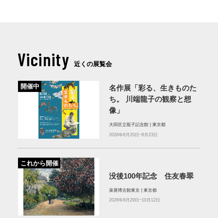
Vicinity
近くの展覧会
開催中
名作展「彩る、生きものた
ち。 川端龍子の観察と想
像」
大田区立龍子記念館 | 東京都
2026年6月20日~8月23日
これから開催
没後100年記念 住友春翠
泉屋博古館東京 | 東京都
2026年8月29日~10月12日