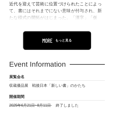
近代を迎えて芸術に位置づけられたことによっ
て、書にはそれまでにない意味が付与され、新
たな様式の開拓がはじまった。「漢字」「仮
名」「漢字仮名交じり」「篆刻」「刻字」「前
衛書」といった分類のおおよそは、昭和38年の
第15回毎日書道展のころに完成したと見ること
MORE
もっと見る
ができる。とりわけ、それ以前には意識される
ことのなかった書の魅力に迫ろうとした「前衛
書」の区分けは、時代の流れを象徴している。
Event Information
戦前に形成され、戦後、さらに活発化した書壇
展覧会名
のいとなみのなかで、時にはその枠組みを越え
収蔵優品展 戦後日本「新しい書」のかたち
ながら、書作家の活動は展開された。そうした
戦後の書の評価は、いまだ揺らいでいると言え
開催期間
る。「前衛書」の嚆矢とされる、比田井南谷
2025年6月21日~8月11日
終了しました
「心線芸術第一電のヴァリエーション」が発表
されてから今年で80年。戦後日本の書を見つめ