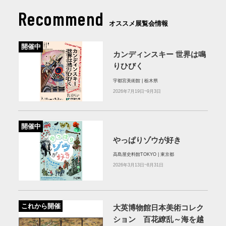
Recommend
オススメ展覧会情報
開催中
カンディンスキー 世界は鳴
りひびく
宇都宮美術館 | 栃木県
2026年7月19日~9月3日
開催中
やっぱりゾウが好き
高島屋史料館TOKYO | 東京都
2026年3月13日~8月31日
これから開催
大英博物館日本美術コレク
ション 百花繚乱～海を越