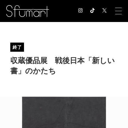
COLUMN
コラム記事
終了
EXHIBITION
収蔵優品展 戦後日本「新しい
展覧会情報
MUSEUM
書」のかたち
美術館情報
NEWS
お知らせ
CONTACT
お問合せ