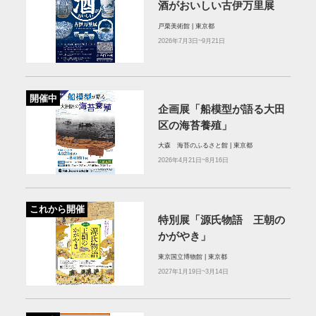
酒がおいしい古伊万里展
戸栗美術館 | 東京都
2026年7月3日~9月21日
開催中
企画展「船模型が語る大田
区の海苔養殖」
大森 海苔のふるさと館 | 東京都
2026年4月21日~8月16日
これから開催
特別展「源氏物語 王朝の
かがやき」
東京国立博物館 | 東京都
2027年1月19日~3月14日