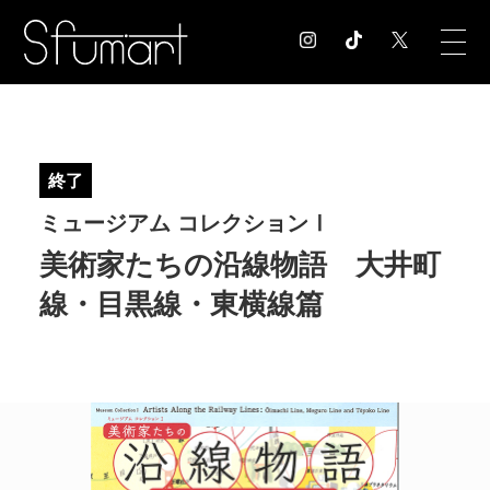
COLUMN
コラム記事
終了
EXHIBITION
ミュージアム コレクションⅠ
展覧会情報
MUSEUM
美術家たちの沿線物語 大井町
美術館情報
線・目黒線・東横線篇
NEWS
お知らせ
CONTACT
お問合せ