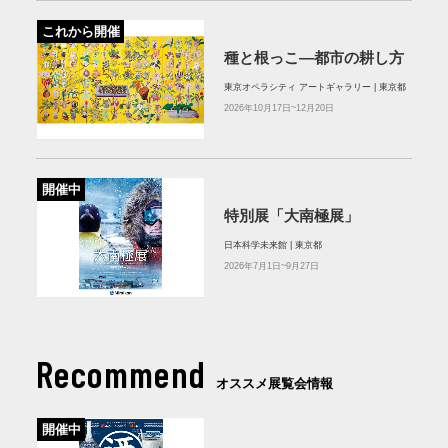
これから開催
種と根っこ―都市の耕し方
東京オペラシティ アートギャラリー | 東京都
2026年10月17日~12月20日
開催中
特別展「大南極展」
日本科学未来館 | 東京都
2026年7月1日~9月27日
Recommend
オススメ展覧会情報
開催中