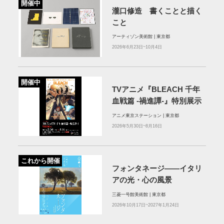
開催中
瀧口修造 書くことと描く
こと
アーティゾン美術館 | 東京都
2026年6月23日~10月4日
開催中
TVアニメ『BLEACH 千年
血戦篇 ‐禍進譚-』特別展示
アニメ東京ステーション | 東京都
2026年5月30日~8月16日
これから開催
フォンタネージ——イタリ
アの光・心の風景
三菱一号館美術館 | 東京都
2026年10月17日~2027年1月24日