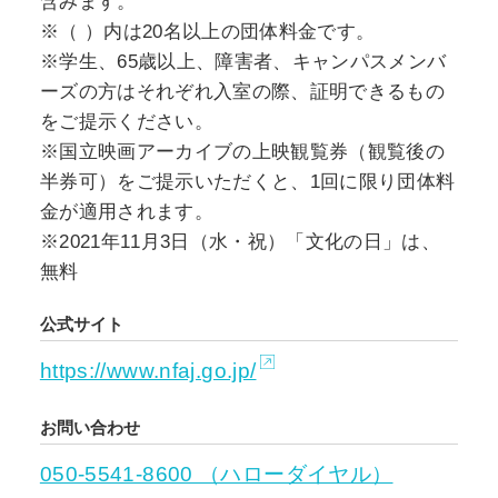
含みます。
達成を見せ、名スタッフの功績や技法に注目し
※（ ）内は20名以上の団体料金です。
た展覧会も頻繁に行われていますが、これまで
※学生、65歳以上、障害者、キャンパスメンバ
円谷自身を日本映画史の中に位置づけようとす
ーズの方はそれぞれ入室の際、証明できるもの
る機会は多くありません。その生誕120年を記念
をご提示ください。
して、須賀川市との共催により実現する本展
※国立映画アーカイブの上映観覧券（観覧後の
は、イギリスで新たに発掘された円谷撮影の初
半券可）をご提示いただくと、1回に限り団体料
期作品『かぐや姫』（1935年）も含めて、若き
金が適用されます。
日の功績にも注目しながらその生涯を紹介しま
※2021年11月3日（水・祝）「文化の日」は、
す。
無料
公式サイト
https://www.nfaj.go.jp/
お問い合わせ
050-5541-8600 （ハローダイヤル）