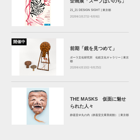
企画展「スープはいのち」
21_21 DESIGN SIGHT | 東京都
2026年3月27日~8月9日
開催中
前期「鏡を見つめて」
ポーラ文化研究所 化粧文化ギャラリー | 東京
都
2026年4月10日~9月25日
THE MASKS 仮面に魅せ
られた人々
静嘉堂＠丸の内（静嘉堂文庫美術館） | 東京都