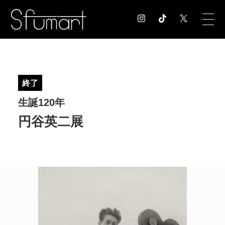
COLUMN
コラム記事
終了
EXHIBITION
生誕120年
展覧会情報
MUSEUM
円谷英二展
美術館情報
NEWS
お知らせ
CONTACT
お問合せ