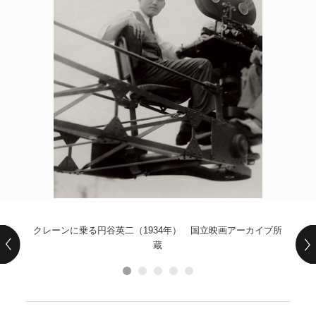
POLICY
COMPANY
クレーンに乗る円谷英二（1934年） 国立映画アーカイブ所
蔵