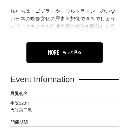
私たちは「ゴジラ」や「ウルトラマン」のいな
い日本の映像文化の歴史を想像できるでしょう
か？ さまざまな特殊撮影の技術を駆使した日
本の映画・テレビ作品は、世界各国のファンの
心をつかみ、現在も限りないリスペクトに包ま
れています。そして日本の映像界が世界に誇る
MORE
もっと見る
こうした技術を切り拓いた“特撮の父”円谷英二
（1901-1970、本名英一）は、この2021年に生
誕120年を迎えます。
Event Information
福島県須賀川町（現・須賀川市）に生まれ、若
展覧会名
き日は飛行機の操縦士を目指した円谷は1919年
生誕120年
に東京で映画界に入り、京都では当時気鋭の監
円谷英二展
督衣笠貞之助の率いるグループに参加したの
ち、松竹の新スター林長二郎（のちの長谷川一
開催期間
夫）を擁した時代劇のフレッシュなキャメラマ