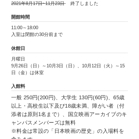
2021年8月17日~11月23日
終了しました
ンとして頭角を表します。アメリカ映画『キン
グ・コング』（1933年）に魅入られて特撮の研
開館時間
究を始めた円谷は、やがてミニチュア撮影によ
11:00～18:00
り東宝撮影所の航空映画に貢献し、戦争映画
入室は閉館の30分前まで
『ハワイ・マレー沖海戦』（1942年）では日本
映画界全体に特撮の意義を知らしめました。そ
休館日
して戦後、たゆまぬ創意工夫を通じ、日本初の
月曜日
「特技監督」として東宝撮影所などから数々の
9月26日（日）～10月3日（日）、10月12日（火）～15
日（金）は休室
戦争映画・怪獣映画・SF映画を送り出し、1963
年には円谷特技プロダクション（現・円谷プロ
入館料
ダクション）を興してテレビ特撮の礎を築き、
一般 250円(200円)、大学生 130円(60円)、65歳
後進の育成にも努めた史実は誰もが知るところ
以上・高校生以下及び18歳未満、障がい者（付
です。
添者は原則1名まで）、国立映画アーカイブのキ
ャンパスメンバーズは無料
近年、東宝特撮映画や円谷プロの「ウルトラマ
※料金は常設の「日本映画の歴史」の入場料を
ン」シリーズなどの特撮をめぐる研究は高度な