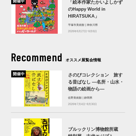
開催中
「絵本作家たかいよしかず
のHappy World in
HIRATSUKA」
平塚市美術館 | 神奈川県
2026年6月27日~9月6日
Recommend
オススメ展覧会情報
開催中
さのびコレクション 旅す
る昔ばなし ―名所・山水・
物語の絵画から―
佐野美術館 | 静岡県
2026年7月4日~8月30日
ブルックリン博物館所蔵