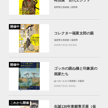
特別展 古代エジプト
長野県立美術館 | 長野県
開催中
コレクター福富太郎の眼
滋賀県立美術館 | 滋賀県
2026年7月3日~8月30日
開催中
ゴッホの跳ね橋と印象派の
画家たち
あべのハルカス美術館 | 大阪府
2026年7月4日~9月9日
これから開催
生誕130年東郷青児展（仮