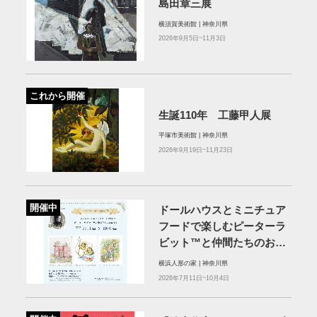
島田章三展
横須賀美術館 | 神奈川県
2026年9月5日~11月3日
これから開催
生誕110年 工藤甲人展
平塚市美術館 | 神奈川県
2026年9月19日~11月23日
開催中
ドールハウスとミニチュア
フードで楽しむピーターラ
ビット™と仲間たちのおは
なし
横浜人形の家 | 神奈川県
2026年7月11日~10月4日