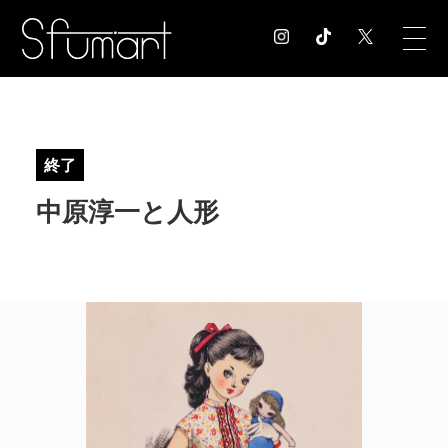
COLUMN
コラム記事
終了
EXHIBITION
中原淳一と人形
展覧会情報
MUSEUM
美術館情報
NEWS
お知らせ
CONTACT
お問合せ