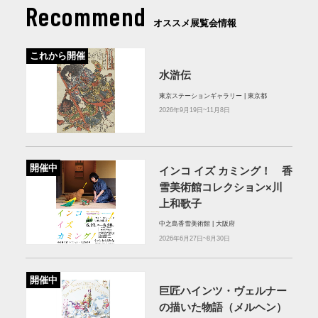
Recommend
オススメ展覧会情報
これから開催
水滸伝
東京ステーションギャラリー | 東京都
2026年9月19日~11月8日
開催中
インコ イズ カミング！ 香
雪美術館コレクション×川
上和歌子
中之島香雪美術館 | 大阪府
2026年6月27日~8月30日
開催中
巨匠ハインツ・ヴェルナー
の描いた物語（メルヘン）