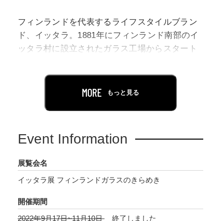
フィンランドを代表するライフスタイルブラン
ド、イッタラ。1881年にフィンランド南部のイ
ッタラ村に設立されたガラス工場からスタート
した同ブランドは、アルヴァ・アアルトやカ
イ・フランクらフィンランドデザインの発展を
牽引した建築家やデザイナーとともに歩んでき
MORE
もっと見る
ました。美しさと機能性をすべての人へ提供す
るという彼らの思想のもと送り出されてきたプ
ロダクトは、今なお世界中で愛され続けていま
Event Information
す。
展覧会名
本展はイッタラ創立140周年を記念し、フィンラ
イッタラ展 フィンランドガラスのきらめき
ンド・デザイン・ミュージアムが2021年に開催
した展覧会を再構成し、更に日本展ではイッタ
開催期間
ラと日本の関係に焦点を当てた章を加えて展開
2022年9月17日~11月10日
終了しました
します。イッタラの歩みを象徴する20世紀半ば