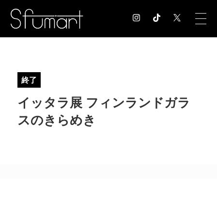
COLUMN
コラム記事
終了
EXHIBITION
イッタラ展 フィンランドガラ
展覧会情報
MUSEUM
スのきらめき
美術館情報
NEWS
お知らせ
CONTACT
お問合せ