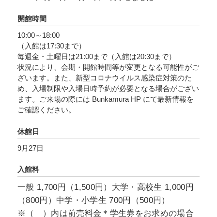
のクラシックデザインのガラスを中心に、陶器
開館時間
や磁器、映像やインスタレーションを交えた約
10:00～18:00
450点を通してその技術と哲学、デザインの美学
（入館は17:30まで）
に迫ります。イッタラのプロダクトの歴史を見
毎週金・土曜日は21:00まで（入館は20:30まで）
れば、ひとつのブランドとしての枠組みを超え
状況により、会期・開館時間等が変更となる可能性がご
て、デザイン史、フィンランドの文化と社会情
ざいます。また、新型コロナウイルス感染症対策のた
め、入場制限や入場日時予約が必要となる場合がござい
勢、人々のライフスタイルの変化などの背景と
ます。ご来場の際には Bunkamura HP にて最新情報を
深く結びついていることが明らかになるでしょ
ご確認ください。
う。時代を超えて今なお多面的に輝き続けるイ
ッタラの世界を、ぜひご堪能ください。
休館日
9月27日
入館料
一般 1,700円（1,500円）大学・高校生 1,000円
（800円）中学・小学生 700円（500円）
※（ ）内は前売料金＊学生券をお求めの場合