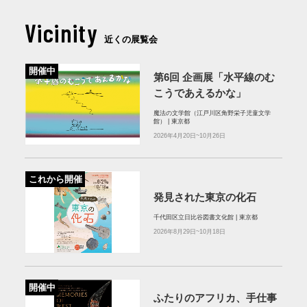
Vicinity
近くの展覧会
開催中
第6回 企画展「水平線のむ
こうであえるかな」
魔法の文学館（江戸川区角野栄子児童文学
館） | 東京都
2026年4月20日~10月26日
これから開催
発見された東京の化石
千代田区立日比谷図書文化館 | 東京都
2026年8月29日~10月18日
開催中
ふたりのアフリカ、手仕事