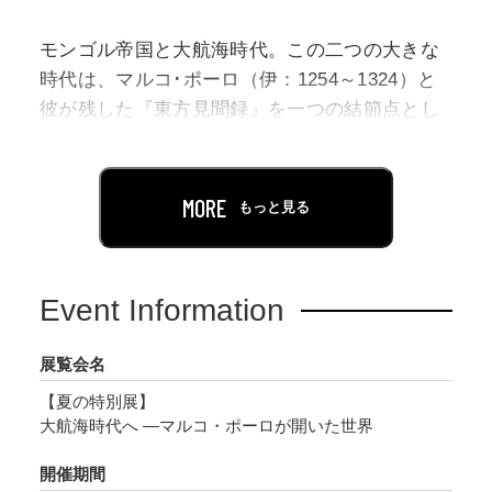
モンゴル帝国と大航海時代。この二つの大きな
時代は、マルコ･ポーロ（伊：1254～1324）と
彼が残した『東方見聞録』を一つの結節点とし
て繋げることができます。本展では、シルクロ
ードの発展から、モンゴル帝国の時代、そして
大航海時代まで、奈良県にある天理参考館と天
MORE
もっと見る
理図書館の貴重な所蔵品を一堂に会し紹介しま
す。
Event Information
シルクロードを旅したマルコ･ポーロの旅行記
『東方見聞録』は、のちに多くの写本を生み出
展覧会名
して、大航海時代に活躍した人たちのガイドブ
【夏の特別展】
ックとなりました。この書が描く幻想的かつ富
大航海時代へ —マルコ・ポーロが開いた世界
と黄金に満ちた東洋（中国とジパング）のイメ
ージは大航海時代を切り開く冒険心の原動力と
開催期間