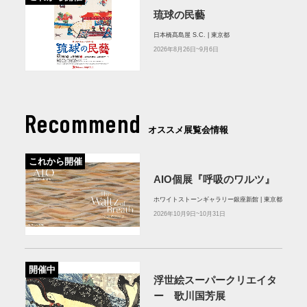
琉球の民藝
日本橋髙島屋 S.C. | 東京都
2026年8月26日~9月6日
Recommend
オススメ展覧会情報
これから開催
AIO個展『呼吸のワルツ』
ホワイトストーンギャラリー銀座新館 | 東京都
2026年10月9日~10月31日
開催中
浮世絵スーパークリエイタ
ー 歌川国芳展