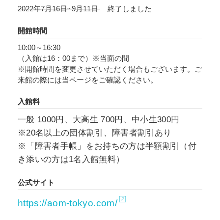
なりました。大航海時代は世界史上はじめて、
2022年7月16日~9月11日
終了しました
人・物・文化の交流が全地球規模で始まった時
代であり、その波は日本に到達して南蛮文化と
開館時間
して華開きます。大航海時代は、いま我々が生
10:00～16:30
きている現代社会へとつながる大きな転換点と
（入館は16：00まで）※当面の間
いえる時代なのです。
※開館時間を変更させていただく場合もございます。ご
来館の際には当ページをご確認ください。
大航海時代の冒険者たちは、間違った地図と
入館料
『東方見聞録』を手がかりに大海原を渡りま
す。本展を通じて、彼らの夢と冒険のわくわく
一般 1000円、大高生 700円、中小生300円
感をお伝えできれば幸いです。
※20名以上の団体割引、障害者割引あり
※「障害者手帳」をお持ちの方は半額割引（付
き添いの方は1名入館無料）
公式サイト
https://aom-tokyo.com/