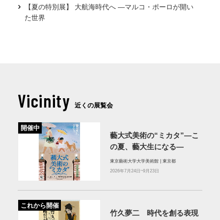
【夏の特別展】 大航海時代へ —マルコ・ポーロが開い
た世界
Vicinity
近くの展覧会
開催中
藝大式美術の“ミカタ”―こ
の夏、藝大生になる―
東京藝術大学大学美術館 | 東京都
2026年7月24日~9月23日
これから開催
竹久夢二 時代を創る表現