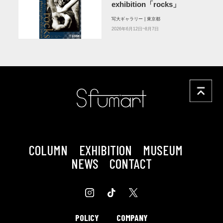
exhibition「rocks」
写大ギャラリー | 東京都
2026年6月12日~8月7日
COLUMN
EXHIBITION
MUSEUM
NEWS
CONTACT
POLICY
COMPANY