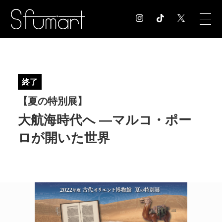
COLUMN
コラム記事
終了
EXHIBITION
【夏の特別展】
展覧会情報
MUSEUM
大航海時代へ —マルコ・ポー
美術館情報
ロが開いた世界
NEWS
お知らせ
CONTACT
お問合せ