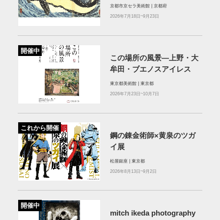
京都市京セラ美術館 | 京都府
2026年7月18日~9月23日
開催中
この場所の風景―上野・大
牟田・ブエノスアイレス
東京都美術館 | 東京都
2026年7月23日~10月7日
これから開催
鋼の錬金術師×黄泉のツガ
イ展
松屋銀座 | 東京都
2026年8月13日~9月2日
開催中
mitch ikeda photography