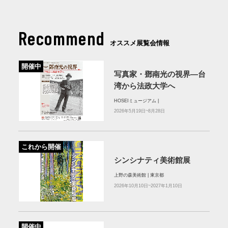
Recommend
オススメ展覧会情報
開催中
写真家・鄧南光の視界―台
湾から法政大学へ
HOSEIミュージアム |
2026年5月19日~8月28日
これから開催
シンシナティ美術館展
上野の森美術館 | 東京都
2026年10月10日~2027年1月10日
開催中