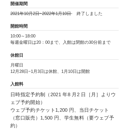
変遷史を“森村式”、略して“Ｍ式”「海の幸」とし
開催期間
て形象化し、青木への熱い想いを新たなる作品
2021年10月2日~2022年1月10日
終了しました
シリーズへと昇華させます。 この展覧会は、当
財団コレクションより青木作品約10点と、森村
開館時間
作品約60点で構成されます。うち50点以上は、
10:00～18:00
この展覧会のために制作された森村による新作
毎週金曜日は20：00まで、入館は閉館の30分前まで
です。森村と青木のかつてないセッションをご
休館日
覧いただきます。
月曜日
12月28日−1月3日は休館、1月10日は開館
入館料
日時指定予約制（2021 年8 月2 日［月］よりウ
ェブ予約開始）
ウェブ予約チケット1,200 円、当日チケット
（窓口販売）1,500 円、学生無料（要ウェブ予
約）