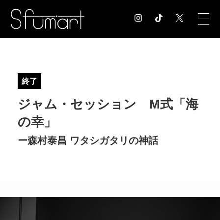
COLUMN
コラム記事
終了
EXHIBITION
ジャム・セッション M式「海
展覧会情報
MUSEUM
の幸」
美術館情報
ー森村泰昌 ワタシガタリの神話
NEWS
お知らせ
CONTACT
お問合せ