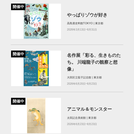
開催中
やっぱりゾウが好き
高島屋史料館TOKYO | 東京都
2026年3月13日~8月31日
開催中
名作展「彩る、生きものた
ち。 川端龍子の観察と想
像」
大田区立龍子記念館 | 東京都
2026年6月20日~8月23日
開催中
アニマル＆モンスター
太田記念美術館 | 東京都
2026年6月23日~8月23日