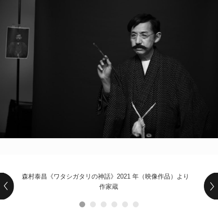
POLICY
COMPANY
森村泰昌《ワタシガタリの神話》2021 年（映像作品）より
作家蔵