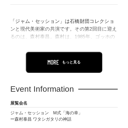
「ジャム・セッション」は石橋財団コレクショ
ンと現代美術家の共演です。その第2回目に迎え
るのは、森村泰昌。森村は、1985年、ゴッホの
自画像に扮するセルフポートレイト写真を制作
して以降、今日に至るまで、古今東西の絵画や
写真に表された人物に変装し、独自の解釈を加
MORE
もっと見る
えて再現する「自画像的作品」をテーマに制作
し続けています。 石橋財団が所蔵する青木繁
《自画像》（1903年）、《海の幸》（1904年）
Event Information
にインスピレーションを得た作品を制作するな
ど、森村は以前から当財団の青木作品へ密かな
展覧会名
想いを寄せていました。このたび、改めて《海
ジャム・セッション M式「海の幸」
の幸》と本格的に向き合い、当作品が制作され
ー森村泰昌 ワタシガタリの神話
た明治期以降の日本の文化、政治、思想などの