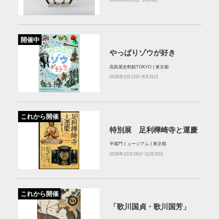
開催中
やっぱりゾウが好き
高島屋史料館TOKYO | 東京都
2026年3月13日~8月31日
これから開催
特別展 足利樺崎寺と運慶
半蔵門ミュージアム | 東京都
2026年10月24日~12月20日
これから開催
「歌川国貞・歌川国芳」