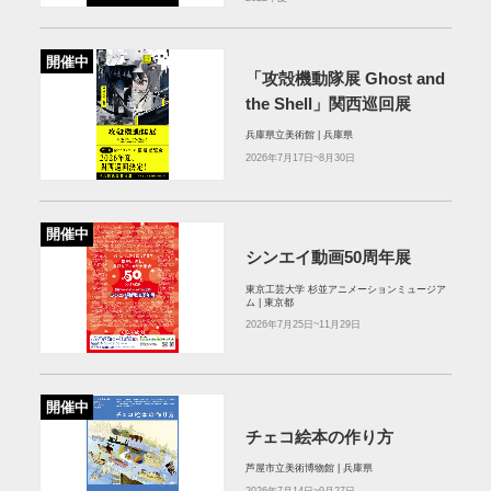
開催中
「攻殻機動隊展 Ghost and
the Shell」関西巡回展
兵庫県立美術館 | 兵庫県
2026年7月17日~8月30日
開催中
シンエイ動画50周年展
東京工芸大学 杉並アニメーションミュージア
ム | 東京都
2026年7月25日~11月29日
開催中
チェコ絵本の作り方
芦屋市立美術博物館 | 兵庫県