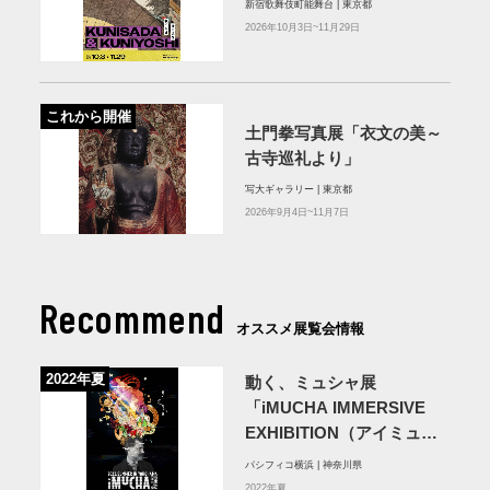
新宿歌舞伎町能舞台 | 東京都
2026年10月3日~11月29日
これから開催
土門拳写真展「衣文の美～
古寺巡礼より」
写大ギャラリー | 東京都
2026年9月4日~11月7日
Recommend
オススメ展覧会情報
2022年夏
動く、ミュシャ展
「iMUCHA IMMERSIVE
EXHIBITION（アイミュシ
ャ イマーシブ エキシビショ
パシフィコ横浜 | 神奈川県
ン）」
2022年夏