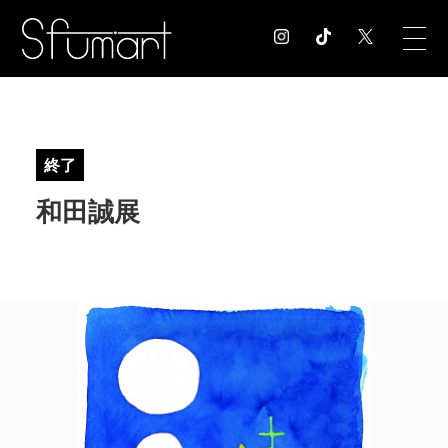
COLUMN
コラム記事
終了
EXHIBITION
和田誠展
展覧会情報
MUSEUM
美術館情報
NEWS
お知らせ
CONTACT
お問合せ