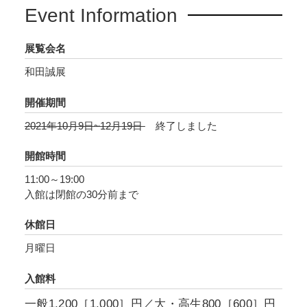
っても、その全貌を見る機会はそれほど多くは
Event Information
なかったでしょう。本展では和田誠の多彩な作
品を展覧しつつ、和田の言葉や出会った人々、
展覧会名
幼少期に描いたスケッチなどを交え、その創作
和田誠展
の源流をひも解きます。
開催期間
2021年10月9日~12月19日
終了しました
開館時間
11:00～19:00
入館は閉館の30分前まで
休館日
月曜日
入館料
一般1,200［1,000］円／大・高生800［600］円