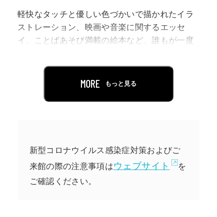
軽快なタッチと優しい色づかいで描かれたイラ
ストレーション、映画や音楽に関するエッセ
イ、ことばあそび満載の絵本など、誰もが一度
は和田誠の作品を目にしたことがあるのではな
いでしょうか。
谷川俊太郎や星新一、丸谷才一などの本の挿
MORE
もっと見る
絵、井上ひさしやつかこうへいの演劇のポスタ
ー、レコードやCDのジャケットなど、イラスト
レーションやデザインの仕事が広く知られてい
ますが、自身のエッセイや絵本など、著作も数
多く残しました。さらに、自ら監督をつとめた
新型コロナウイルス感染症対策およびご
映画やアニメーション、立体作品、落語や演劇
ウェブサイト
来館の際の注意事項は
を
の台本、訳詞や作曲など、その創作はジャンル
ご確認ください。
の垣根を超えて、豊かな広がりを見せていま
す。
私たちは和田誠の仕事を断片的に知ることはあ