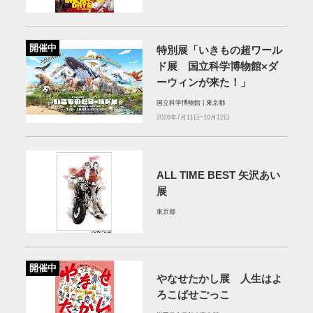
開催中
特別展「いきもの超ワール
ド展 国立科学博物館×ダ
ーウィンが来た！」
国立科学博物館 | 東京都
2026年7月11日~10月12日
ALL TIME BEST 矢沢あい
展
東京都
開催中
やなせたかし展 人生はよ
ろこばせごっこ