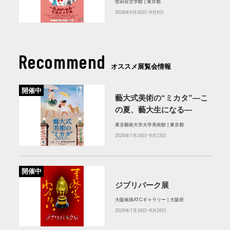
世田谷文学館 | 東京都
2026年6月30日~9月6日
Recommend
オススメ展覧会情報
開催中
藝大式美術の“ミカタ”―こ
の夏、藝大生になる―
東京藝術大学大学美術館 | 東京都
2026年7月24日~9月23日
開催中
ジブリパーク展
大阪南港ATCギャラリー | 大阪府
2026年7月18日~9月26日