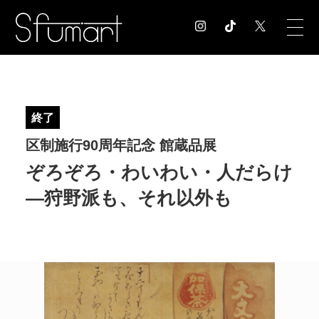
COLUMN
コラム記事
終了
EXHIBITION
区制施行90周年記念 館蔵品展
展覧会情報
MUSEUM
ぞろぞろ・わいわい・人だらけ
美術館情報
―狩野派も、それ以外も
NEWS
お知らせ
CONTACT
お問合せ