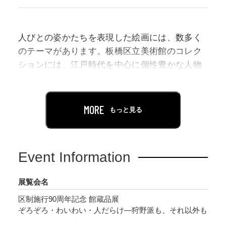
人びとの姿かたちを表現した絵画には、数多く
のテーマがあります。板橋区立美術館のコレク
ションには、江戸時代を中心に個性豊かな人物
を描いた作品が揃っています。例として、礼拝
の対象とされる肖像画、憧れや好奇の眼差しを
向けられた美人や異国の人の姿、画中で集い交
MORE
もっと見る
情を深める人たちなどがあります。それらから
は、描かれた対象同士のほか、作り手や鑑賞者
の関係など、作品をめぐる人と人との親密なつ
Event Information
ながりが見て取れます。本展では、1人、2人、3
人といった少人数から賑わう人々まで、描かれ
展覧会名
た人の数に着目した展示を行います。単身像、
区制施行90周年記念 館蔵品展
群像における表現の変化を感じて頂き、人物図
ぞろぞろ・わいわい・人だらけ―狩野派も、それ以外も
について思いを巡らせて頂く機会とします。