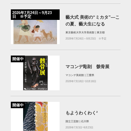
2026年7月24日～9月23
日 ※予定
藝大式 美術の“ミカタ”―こ
の夏、藝大生になる
東京藝術大学大学美術館 | 東京都
2026年7月24日～9月23日 ※予定
開催中
マコンデ彫刻 骸骨展
マコンデ美術館 | 三重県
2026年7月18日~10月18日
開催中
もようわくわく²
国立工芸館 | 石川県
2026年7月3日~9月23日