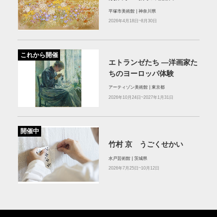
平塚市美術館 | 神奈川県
2026年4月18日~8月30日
これから開催
エトランゼたち —洋画家た
ちのヨーロッパ体験
アーティゾン美術館 | 東京都
2026年10月24日~2027年1月31日
開催中
竹村 京 うごくせかい
水戸芸術館 | 茨城県
2026年7月25日~10月12日