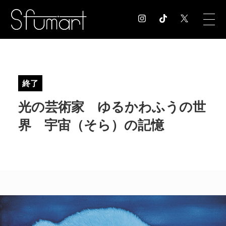
COLUMN
コラム記事
終了
EXHIBITION
光の芸術家 ゆるかわふうの世
展覧会情報
MUSEUM
界 宇宙（そら）の記憶
美術館情報
NEWS
お知らせ
CONTACT
お問合せ