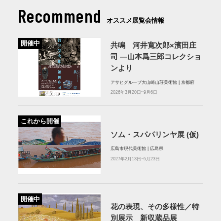
Recommend
オススメ展覧会情報
開催中
共鳴 河井寬次郎×濱田庄
司 ―山本爲三郎コレクショ
ンより
アサヒグループ大山崎山荘美術館 | 京都府
2026年3月20日~9月6日
これから開催
ソム・スパパリンヤ展 (仮)
広島市現代美術館 | 広島県
2027年2月13日~5月23日
開催中
花の表現、その多様性／特
別展示 新収蔵品展