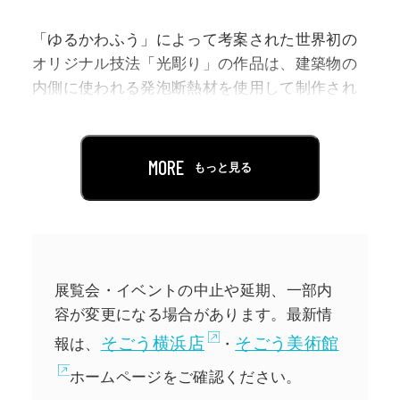
「ゆるかわふう」によって考案された世界初の
オリジナル技法「光彫り」の作品は、建築物の
内側に使われる発泡断熱材を使用して制作され
ます。断熱材の背後からLED照明を当て、表面
を金属ブラシで削ったり、半田ごてやシンナー
で溶かしたりして凹凸をつけ、その彫り具合で
MORE
もっと見る
濃淡を作り、光と陰影を表現します。
壁や床の中に埋め込まれ普段目にすることのな
い断熱材ですが、東京藝術大学で建築を学んだ
「ゆるかわふう」にとっては、建築模型を作る
展覧会・イベントの中止や延期、一部内
ための材料として身近なものでした。ある時、
容が変更になる場合があります。最新情
断熱材の背後から白い光を当ててみたところ、
そごう横浜店
そごう美術館
報は、
・
浮かび上がった美しく鮮やかな「青」が、趣味
のダイビングで魅せられていた海中の「青」に
ホームページをご確認ください。
重なりました。絵の具ではできない透明感のあ