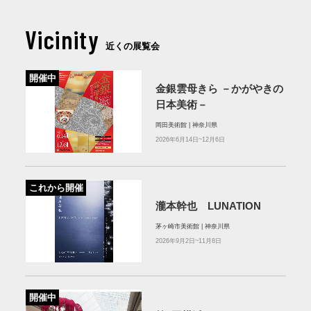
Vicinity
近くの展覧会
開催中
金銀雲母きら －かがやきの
日本美術－
岡田美術館 | 神奈川県
2026年6月14日~12月6日
これから開催
瀧本幹也 LUNATION
茅ヶ崎市美術館 | 神奈川県
2026年9月2日~11月8日
開催中