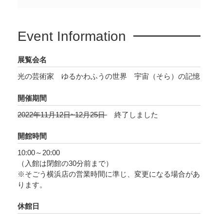
る奥行きが表現できるこの画材と技法の発見に
より、唯一無二の「光彫り」は誕生したので
Event Information
す。さらに昨年より「光彫り」を不透明なアク
リルでカバーし、その光のトーンを靄がかかっ
展覧会名
たようにぼかした新シリーズを発表。「光彫
光の芸術家 ゆるかわふうの世界 宇宙（そら）の記憶
り」の探求は続いています。
開催期間
本展では、高さ約1.8m、幅約5mの大作をはじ
2022年11月12日~12月25日
終了しました
め、新シリーズの作品、横浜初出品の新作を含
めた約30点を展示いたします。暗い会場の中で
開館時間
浮かび上がる光。「光彫り」によって描き出さ
10:00～20:00
れた美しく輝く海や空、生き物や風景。画面の
（入館は閉館の30分前まで）
中に思わず引き込まれ、一瞬にして心が異空間
※そごう横浜店の営業時間に準じ、変更になる場合があ
へと導かれるでしょう。「ゆるかわふう」の創
ります。
り出す幻想的な光の世界をぜひご堪能くださ
休館日
い。