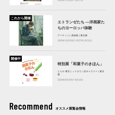
2026年7月23日~10月7日
これから開催
エトランゼたち —洋画家た
ちのヨーロッパ体験
アーティゾン美術館 | 東京都
2026年10月24日~2027年1月31日
開催中
特別展「和菓子のきほん」
とらや 東京ミッドタウン店ギャラリー | 東京
都
2026年6月26日~9月16日
Recommend
オススメ展覧会情報