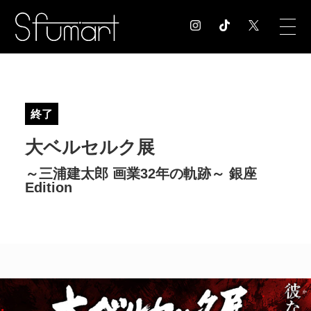
COLUMN
コラム記事
終了
EXHIBITION
大ベルセルク展
展覧会情報
MUSEUM
～三浦建太郎 画業32年の軌跡～ 銀座
美術館情報
Edition
NEWS
お知らせ
CONTACT
お問合せ