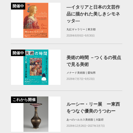
開催中
—イタリアと日本の文芸作
品に描かれた美しきシモネ
ッタ—
丸紅ギャラリー | 東京都
2026年8月6日~9月30日
開催中
美術の時間 －つくるの視点
で見る美術
メナード美術館 | 愛知県
2026年7月7日~9月23日
これから開催
ルーシー・リー展 ー東西
をつなぐ優美のうつわー
あべのハルカス美術館 | 大阪府
2026年12月26日~2027年3月7日