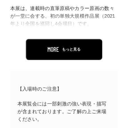
本展は、連載時の直筆原稿やカラー原画の数々
が一堂に会する、初の単独大規模作品展（2021
年より全国を巡回し4会場目）です。
原画の他にも、本展のために制作された各種ジ
オラマなど、貴重な展示物を公開します。
今回の松屋銀座では、コミックス41巻以降の展
MORE
もっと見る
示物、今回初登場の限定グッズや、コラボグッ
ズそして、コラボカフェなど、新しい試みを複
数追加し展開します。
【入場時のご注意】
本展覧会には一部刺激の強い表現・描写
が含まれております。ご了解の上ご来場
ください。