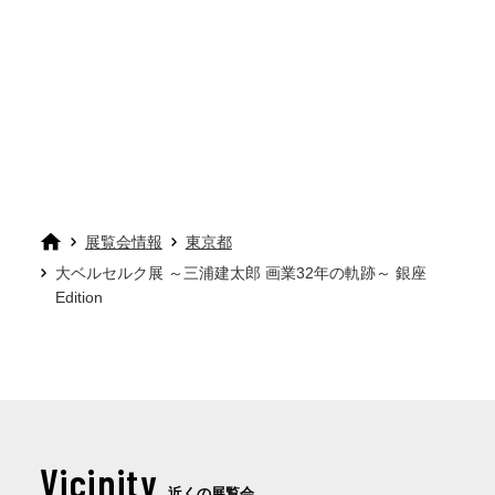
展覧会情報
東京都
大ベルセルク展 ～三浦建太郎 画業32年の軌跡～ 銀座
Edition
Vicinity
近くの展覧会