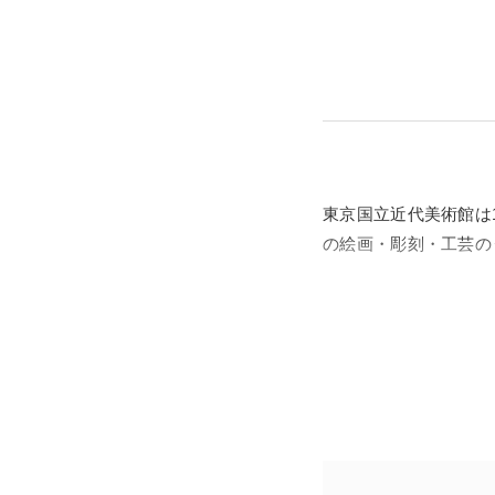
東京国立近代美術館は1
の絵画・彫刻・工芸の
とはいえ、ただの名品
でにない新しい表現を
て、重要文化財に指定
重要文化財は保護の観
機会となります。これ
しょう。