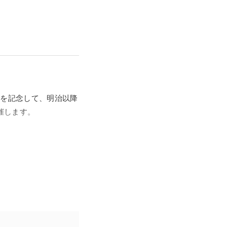
これを記念して、明治以降
催します。
された当初は、それま
うな評価の変遷を経
ことのできる得がたい
ただくことができるで