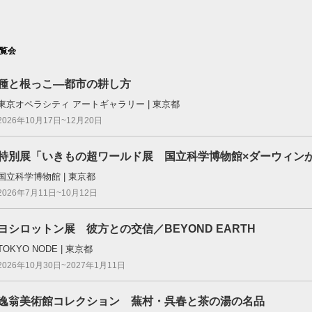
覧会
種と根っこ―都市の耕し方
東京オペラシティ アートギャラリー | 東京都
2026年10月17日~12月20日
特別展「いきもの超ワールド展 国立科学博物館×ダーウィン
国立科学博物館 | 東京都
2026年7月11日~10月12日
ヨシロットン展 彼方との交信／BEYOND EARTH
TOKYO NODE | 東京都
2026年10月30日~2027年1月11日
逸翁美術館コレクション 蕪村・呉春と茶の湯の名品