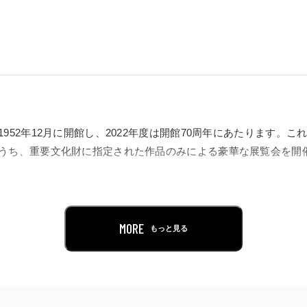
952年12月に開館し、2022年度は開館70周年にあたります。
うち、重要文化財に指定された作品のみによる豪華な展覧会を開
展ではありません。今でこそ「傑作」の呼び声高い作品も、発表
打ち立てた「問題作」でもありました。そうした作品が、どのよ
されるに至ったのかという美術史の秘密にも迫ります。
MORE
もっと見る
点から貸出や公開が限られるため、本展はそれらをまとめて見る
ら第一級の作品を通して、日本の近代美術の魅力を再発見してい